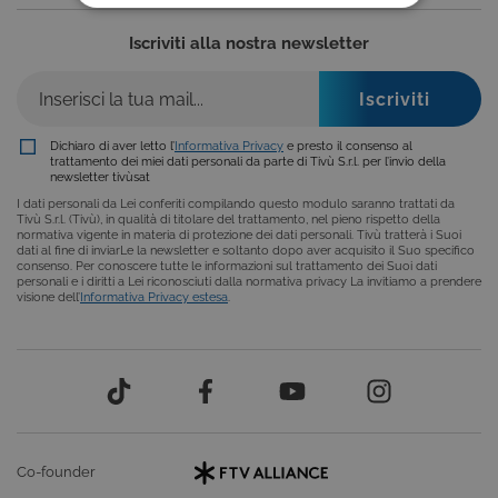
COOKIE TECNICI
Iscriviti alla nostra newsletter
COOKIE ANALITICI
COOKIE DI PROFILAZIONE
FUNZIONALITÀ
Dichiaro di aver letto l’
Informativa Privacy
e presto il consenso al
trattamento dei miei dati personali da parte di Tivù S.r.l. per l’invio della
newsletter tivùsat
I dati personali da Lei conferiti compilando questo modulo saranno trattati da
Tivù S.r.l. (Tivù), in qualità di titolare del trattamento, nel pieno rispetto della
normativa vigente in materia di protezione dei dati personali. Tivù tratterà i Suoi
Cookie tecnici
Cookie analitici
dati al fine di inviarLe la newsletter e soltanto dopo aver acquisito il Suo specifico
consenso. Per conoscere tutte le informazioni sul trattamento dei Suoi dati
Cookie di profilazione
Funzionalità
personali e i diritti a Lei riconosciuti dalla normativa privacy La invitiamo a prendere
visione dell’
Informativa Privacy estesa
.
Questi cookie sono necessari per il corretto
funzionamento del nostro sito e non possono
essere disattivati. Vengono impostati solo in
risposta ad azioni da te effettuate nel corso della
navigazione, che costituiscono una richiesta di
servizi ai sensi di legge, come la corretta
visualizzazione del sito e dei suoi contenuti.
Inoltre, ti permetteranno di navigare sul sito
ricordando le scelte e in base ai criteri da te
Co-founder
selezionati (es. lingua, prodotti presenti nel