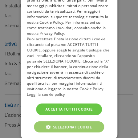
profilazione, anche di terze parti, per inviarti
messaggi pubblicitari mirati o personalizzare i
Installatori
Sitemap
contenuti da te visualizzati. Per maggiori
faq
informazioni su queste tecnologie consulta la
nostra Cookie Policy. Per informazioni su
Sitemap
come trattiamo i tuoi dati, consulta anche la
nostra Privacy Policy.
Puoi accettare l’installazione di tutti i cookie
la
tivù
my
tivù
cliccando sul pulsante ACCETTA TUTTI I
COOKIE, oppure scegli le singole tipologie che
I Bollini
vuoi installare, cliccando sull’apposito
pulsante SELEZIONA I COOKIE. Clicca sulla "X"
Info & News
per chiudere il banner, la continuazione della
navigazione avverrà in assenza di cookie o
faq
altri strumenti di tracciamento diversi da
quelli tecnici; per maggiori informazioni ti
Sitemap
invitiamo a leggere la nostra Cookie Policy.
Leggi la cookie policy
tivù
s.r.l.
Sei un editore?
ACCETTA TUTTI I COOKIE
L'azienda
Clicca qui
Press Area
SELEZIONA I COOKIE