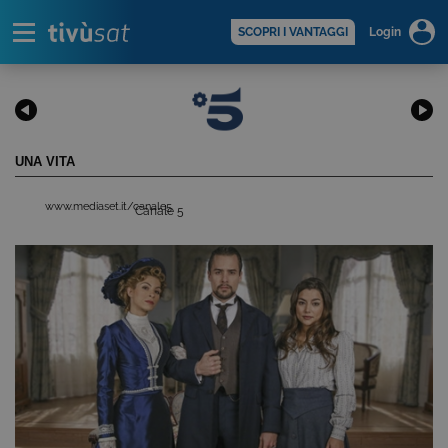
Alert
scopri di più >
SCOPRI I VANTAGGI
Login
UNA VITA
www.mediaset.it/canale5
Canale 5