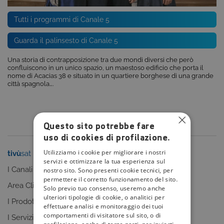
Tutti i programmi di Canale 5
Guarda il palinsesto di Canale 5
Una storia di contrapposizione tra due mondi diversi che però
confluiscono in un unico spazio, un maestoso edificio che porta il
nome di Acacias 38 e situato in un quartiere borghese di una grande
città spagnola….
Questo sito potrebbe fare
uso di cookies di profilazione.
Utilizziamo i cookie per migliorare i nostri
tivù
sat
tivù
la guida
servizi e ottimizzare la tua esperienza sul
I Canali
I programmi
nostro sito. Sono presenti cookie tecnici, per
permettere il corretto funzionamento del sito.
Area Clienti
I canali
Solo previo tuo consenso, useremo anche
ulteriori tipologie di cookie, o analitici per
I Prodotti
La Guida +
effettuare analisi e monitoraggio dei tuoi
comportamenti di visitatore sul sito, o di
I Servizi
faq