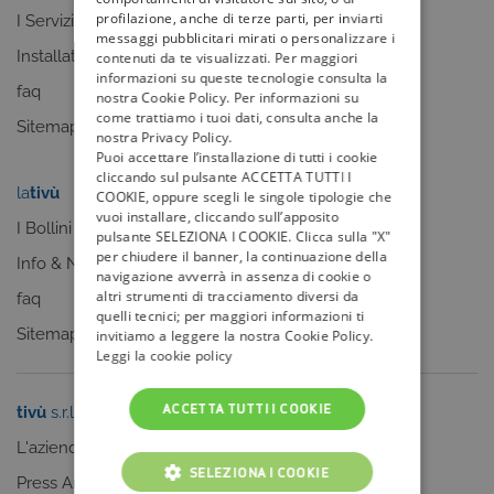
profilazione, anche di terze parti, per inviarti
I Servizi
faq
messaggi pubblicitari mirati o personalizzare i
Installatori
Sitemap
contenuti da te visualizzati. Per maggiori
informazioni su queste tecnologie consulta la
faq
nostra Cookie Policy. Per informazioni su
come trattiamo i tuoi dati, consulta anche la
Sitemap
nostra Privacy Policy.
Puoi accettare l’installazione di tutti i cookie
cliccando sul pulsante ACCETTA TUTTI I
la
tivù
my
tivù
COOKIE, oppure scegli le singole tipologie che
vuoi installare, cliccando sull’apposito
I Bollini
pulsante SELEZIONA I COOKIE. Clicca sulla "X"
per chiudere il banner, la continuazione della
Info & News
navigazione avverrà in assenza di cookie o
altri strumenti di tracciamento diversi da
faq
quelli tecnici; per maggiori informazioni ti
Sitemap
invitiamo a leggere la nostra Cookie Policy.
Leggi la cookie policy
ACCETTA TUTTI I COOKIE
tivù
s.r.l.
Sei un editore?
L'azienda
Clicca qui
SELEZIONA I COOKIE
Press Area