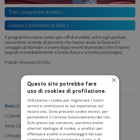
Tutti i programmi di Italia 1
Guarda il palinsesto di Italia 1
Il programma nasce come spin-off di Invisibili, ed in ogni puntata
racconta le vicende di persone che hanno avuto la forza ed il
coraggio di ritornare a vivere dopo eventi drammatici che li hanno
segnati irrimediabilmente a livello fisico o a livello psicologico.
Fotodi: Vincenzo Di Cillo
Questo sito potrebbe fare
uso di cookies di profilazione.
Utilizziamo i cookie per migliorare i nostri
servizi e ottimizzare la tua esperienza sul
tivù
sat
tivù
la guida
nostro sito. Sono presenti cookie tecnici, per
I Canali
I programmi
permettere il corretto funzionamento del sito.
Solo previo tuo consenso, useremo anche
Area Clienti
I canali
ulteriori tipologie di cookie, o analitici per
effettuare analisi e monitoraggio dei tuoi
I Prodotti
La Guida +
comportamenti di visitatore sul sito, o di