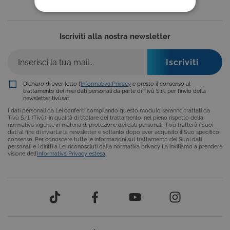
COOKIE TECNICI
COOKIE ANALITICI
Iscriviti alla nostra newsletter
COOKIE DI PROFILAZIONE
FUNZIONALITÀ
Dichiaro di aver letto l’
Informativa Privacy
e presto il consenso al
trattamento dei miei dati personali da parte di Tivù S.r.l. per l’invio della
newsletter tivùsat
I dati personali da Lei conferiti compilando questo modulo saranno trattati da
Tivù S.r.l. (Tivù), in qualità di titolare del trattamento, nel pieno rispetto della
Cookie tecnici
Cookie analitici
normativa vigente in materia di protezione dei dati personali. Tivù tratterà i Suoi
dati al fine di inviarLe la newsletter e soltanto dopo aver acquisito il Suo specifico
Cookie di profilazione
Funzionalità
consenso. Per conoscere tutte le informazioni sul trattamento dei Suoi dati
personali e i diritti a Lei riconosciuti dalla normativa privacy La invitiamo a prendere
visione dell’
Informativa Privacy estesa
.
Questi cookie sono necessari per il corretto
funzionamento del nostro sito e non possono
essere disattivati. Vengono impostati solo in
risposta ad azioni da te effettuate nel corso della
navigazione, che costituiscono una richiesta di
servizi ai sensi di legge, come la corretta
visualizzazione del sito e dei suoi contenuti.
Inoltre, ti permetteranno di navigare sul sito
ricordando le scelte e in base ai criteri da te