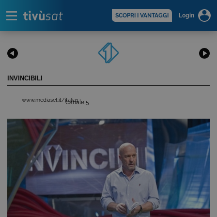
Alert
scopri di più >
SCOPRI I VANTAGGI
Login
INVINCIBILI
www.mediaset.it/italia1
Canale 5