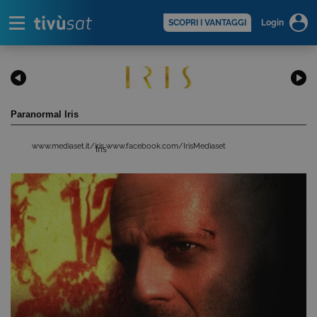
Alert
scopri di più >
SCOPRI I VANTAGGI
Login
Paranormal Iris
www.mediaset.it/iris
www.facebook.com/IrisMediaset
Iris