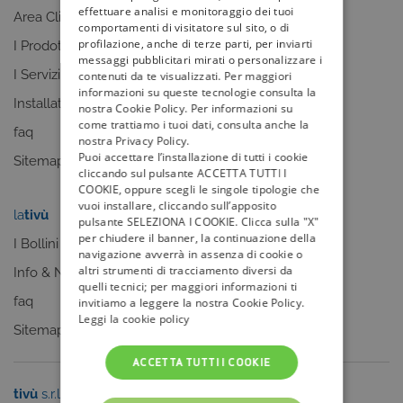
effettuare analisi e monitoraggio dei tuoi
Area Clienti
I canali
comportamenti di visitatore sul sito, o di
profilazione, anche di terze parti, per inviarti
I Prodotti
La Guida +
messaggi pubblicitari mirati o personalizzare i
I Servizi
faq
contenuti da te visualizzati. Per maggiori
informazioni su queste tecnologie consulta la
Installatori
Sitemap
nostra Cookie Policy. Per informazioni su
come trattiamo i tuoi dati, consulta anche la
faq
nostra Privacy Policy.
Puoi accettare l’installazione di tutti i cookie
Sitemap
cliccando sul pulsante ACCETTA TUTTI I
COOKIE, oppure scegli le singole tipologie che
vuoi installare, cliccando sull’apposito
la
tivù
my
tivù
pulsante SELEZIONA I COOKIE. Clicca sulla "X"
per chiudere il banner, la continuazione della
I Bollini
navigazione avverrà in assenza di cookie o
altri strumenti di tracciamento diversi da
Info & News
quelli tecnici; per maggiori informazioni ti
faq
invitiamo a leggere la nostra Cookie Policy.
Leggi la cookie policy
Sitemap
ACCETTA TUTTI I COOKIE
tivù
s.r.l.
Sei un editore?