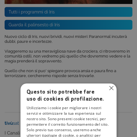
Tutti i programmi di Iris
Guarda il palinsesto di Iris
Nuovo ciclo di Iris, nuovi brividi, nuovi misteri: Paranormal incuterà
dubbi, paure e incertezze.
Viaggeremo su una meravigliosa nave da crociera, ci ritroveremo in
comunità ostili, non vedremo più quello che dovremmo vedere e la
magia prenderà il sopravvento.
Quello che non si puo' spiegare provoca ansia e paura fino a
terrorizzare, cercheremo risposte senza trovarle.
Questo sito potrebbe fare
uso di cookies di profilazione.
Utilizziamo i cookie per migliorare i nostri
servizi e ottimizzare la tua esperienza sul
nostro sito. Sono presenti cookie tecnici, per
tivù
sat
tivù
la guida
permettere il corretto funzionamento del sito.
Solo previo tuo consenso, useremo anche
I Canali
I programmi
ulteriori tipologie di cookie, o analitici per