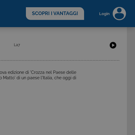
scopri di più >
SCOPRI I VANTAGGI
Login
La7
uova edizione di 'Crozza nel Paese delle
o Matto' di un paese l'Italia, che oggi di