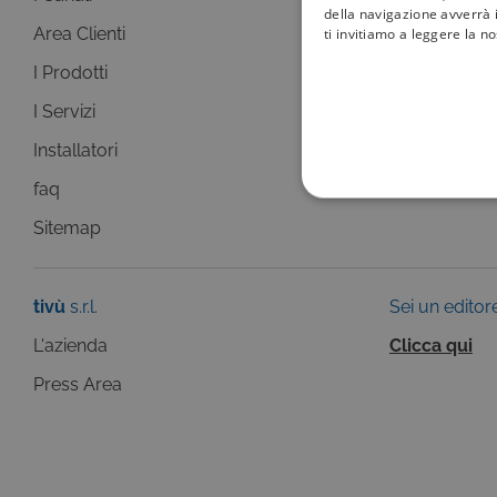
della navigazione avverrà i
Area Clienti
I canali
ti invitiamo a leggere la n
I Prodotti
La Guida +
I Servizi
faq
Installatori
Sitemap
faq
COOKIE TEC
Sitemap
tivù
s.r.l.
Sei un editor
L'azienda
Clicca qui
Questi cookie sono necessar
risposta ad azioni da te effe
visualizzazione del sito e de
Press Area
selezionati (es. lingua, prod
loro installazione, ma in ta
personali.
Pr
Nome
D