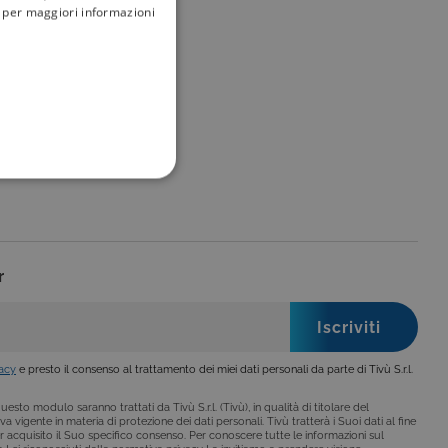
i; per maggiori informazioni
FUNZIONALITÀ
r
no impostati solo in
legge, come la corretta
se ai criteri da te
 essere avvisati riguardo alla
vacy
e presto il consenso al trattamento dei miei dati personali da parte di Tivù S.r.l.
ano, di norma, dati
esto modulo saranno trattati da Tivù S.r.l. (Tivù), in qualità di titolare del
a vigente in materia di protezione dei dati personali. Tivù tratterà i Suoi dati al fine
r acquisito il Suo specifico consenso. Per conoscere tutte le informazioni sul