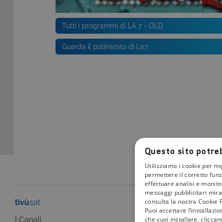
Tutti i programmi di LA 7 - OLD
Guarda il palinsesto di La7
Questo sito potreb
Utilizziamo i cookie per mi
permettere il corretto funz
effettuare analisi e monitor
messaggi pubblicitari mirat
consulta la nostra Cookie P
tivù
sat
tivù
la guida
Puoi accettare l’installazi
che vuoi installare, clicca
I Canali
I programmi