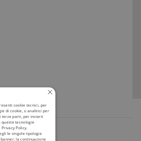
resenti cookie tecnici, per
e di cookie, o analitici per
terze parti, per inviarti
u queste tecnologie
 Privacy Policy.
my
tivù
gli le singole tipologie
l banner, la continuazione