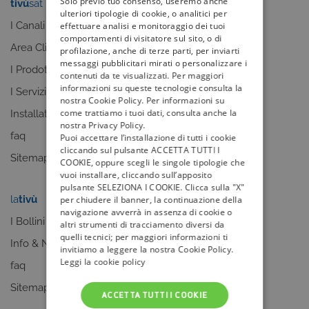
Solo previo tuo consenso, useremo anche
tivù
sat
tivù
la guida
ulteriori tipologie di cookie, o analitici per
I Canali
I programmi
effettuare analisi e monitoraggio dei tuoi
comportamenti di visitatore sul sito, o di
Area Clienti
I canali
profilazione, anche di terze parti, per inviarti
messaggi pubblicitari mirati o personalizzare i
I Prodotti
La Guida +
contenuti da te visualizzati. Per maggiori
informazioni su queste tecnologie consulta la
I Servizi
faq
nostra Cookie Policy. Per informazioni su
come trattiamo i tuoi dati, consulta anche la
Installatori
Sitemap
nostra Privacy Policy.
faq
Puoi accettare l’installazione di tutti i cookie
cliccando sul pulsante ACCETTA TUTTI I
Sitemap
COOKIE, oppure scegli le singole tipologie che
vuoi installare, cliccando sull’apposito
pulsante SELEZIONA I COOKIE. Clicca sulla "X"
la
tivù
my
tivù
per chiudere il banner, la continuazione della
navigazione avverrà in assenza di cookie o
I Bollini
altri strumenti di tracciamento diversi da
quelli tecnici; per maggiori informazioni ti
Info & News
invitiamo a leggere la nostra Cookie Policy.
Leggi la cookie policy
faq
Sitemap
ACCETTA TUTTI I COOKIE