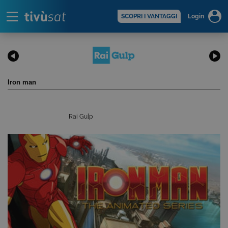
Alert
scopri di più >
SCOPRI I VANTAGGI
Login
Iron man
Rai Gulp