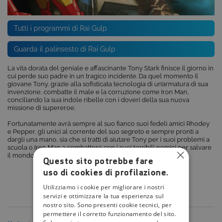
Tutti i programmi di Rai Gulp
Guarda il palinsesto di Rai Gulp
La vita dorata del geniale e affascinante Tony Stark finisce il giorno in
cui perde suo padre in un tragico incidente. Da quel momento il
giovane Tony, grazie alla sofisticata tecnologia di un’armatura di sua
invenzione, combatte il male e la corruzione come Iron Man,
conciliando la sua indole ribelle con i doveri della sua nuova
missione di supereroe.
Fortunatamente avrà sempre al suo fianco suoi fedeli amici Rhodey
e Pepper, gli unici al corrente del suo segreto e sempre pronti a
dargli una mano, sia che si tratti di aiutare Tony per i suoi problemi a
scuola o Iron Man a combattere con i suoi terribili nemici per salvare
il mondo.
Questo sito potrebbe fare
uso di cookies di profilazione.
Utilizziamo i cookie per migliorare i nostri
servizi e ottimizzare la tua esperienza sul
nostro sito. Sono presenti cookie tecnici, per
permettere il corretto funzionamento del sito.