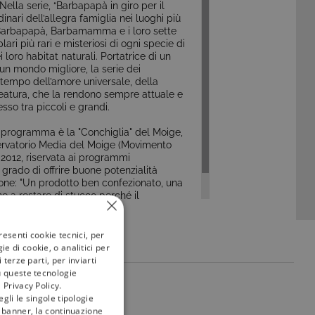
Nella serie, “Barbapapà in giro per il
inari dell’allegra famiglia nei luoghi più
, Barbapapà, Barbamamma e i loro sette
ari più rari e misteriosi di ogni specie di
i loro habitat naturali. Portatrice di un
un mondo migliore, la serie dei
 tempo dell’amore universale, della
creatura, che la rendono sempre attuale e
so tra piccoli e grandi.
l programma è la "Conchiglia" del Moige,
ervatorio Media del Moige (Movimento
o 2012, riservata ai programmi
n grado di offrire buone potenzialità
one: "Un prodotto ben confezionato, una
one a restare di stucco perché il
e e il pensiero, generando un barbatrucco
 realtà."
resenti cookie tecnici, per
e di cookie, o analitici per
terze parti, per inviarti
u queste tecnologie
 Privacy Policy.
my
tivù
gli le singole tipologie
l banner, la continuazione