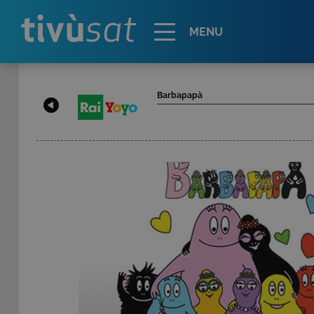
Alert
MENU
Barbapapà