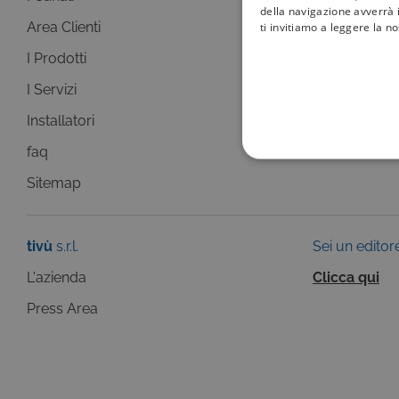
della navigazione avverrà i
Area Clienti
I canali
ti invitiamo a leggere la n
I Prodotti
La Guida +
I Servizi
faq
Installatori
Sitemap
faq
COOKIE TEC
Sitemap
tivù
s.r.l.
Sei un editor
L'azienda
Clicca qui
Questi cookie sono necessar
risposta ad azioni da te effe
visualizzazione del sito e de
Press Area
selezionati (es. lingua, prod
loro installazione, ma in ta
personali.
Pr
Nome
D