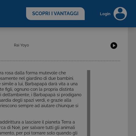
scopri di più >
SCOPRI I VANTAGGI
Login
Rai Yoyo
ra rosa dalla forma mutevole che
riosamente nel giardino di due bambini.
imile a lui, Barbapapà darà vita a una
figli, ognuno con la propria distinta
ri dell’ambiente, i Barbapapà si prodigano
ardia degli spazi verdi, e grazie alla
a riescono sempre ad aiutare chiunque si
ddirittura a lasciare il pianeta Terra a
ca di Noè, per salvare tutti gli animali
namento, per poi tornare solo quando gli