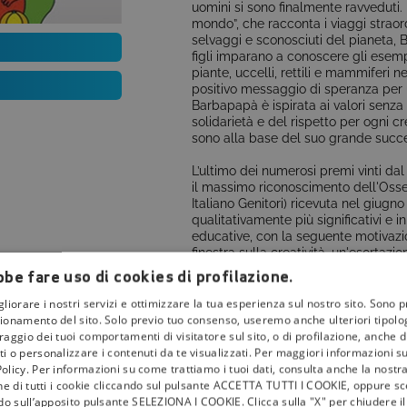
uomini si sono finalmente ravveduti. 
mondo”, che racconta i viaggi straord
selvaggi e sconosciuti del pianeta
figli imparano a conoscere gli esempl
piante, uccelli, rettili e mammiferi ne
positivo messaggio di speranza per 
Barbapapà è ispirata ai valori senza
solidarietà e del rispetto per ogni 
sono alla base del suo grande succes
L’ultimo dei numerosi premi vinti da
il massimo riconoscimento dell'Oss
Italiano Genitori) ricevuta nel giugn
qualitativamente più significativi e i
educative, con la seguente motivazi
finestra sulla creatività, un'esortazi
meravigliarsi alimenta la riflession
be fare uso di cookies di profilazione.
capace di trasformare e migliorare la
gliorare i nostri servizi e ottimizzare la tua esperienza sul nostro sito. Sono p
ionamento del sito. Solo previo tuo consenso, useremo anche ulteriori tipologi
aggio dei tuoi comportamenti di visitatore sul sito, o di profilazione, anche di 
i o personalizzare i contenuti da te visualizzati. Per maggiori informazioni s
olicy. Per informazioni su come trattiamo i tuoi dati, consulta anche la nostra
la
tivù
one di tutti i cookie cliccando sul pulsante ACCETTA TUTTI I COOKIE, oppure sce
ndo sull’apposito pulsante SELEZIONA I COOKIE. Clicca sulla "X" per chiudere i
I Bollini