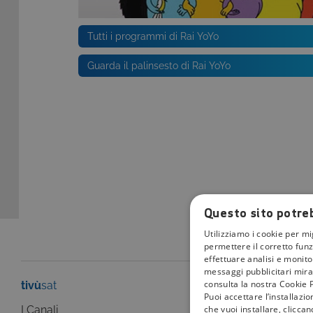
Tutti i programmi di Rai YoYo
Guarda il palinsesto di Rai YoYo
Questo sito potreb
Utilizziamo i cookie per mi
permettere il corretto funz
effettuare analisi e monitor
messaggi pubblicitari mirat
consulta la nostra Cookie P
tivù
sat
tivù
la guida
Puoi accettare l’installazi
che vuoi installare, clicca
I Canali
I programmi