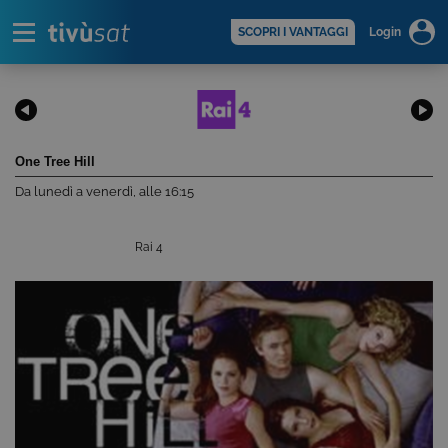
Alert
scopri di più >
SCOPRI I VANTAGGI
Login
One Tree Hill
Da lunedì a venerdì, alle 16:15
Rai 4