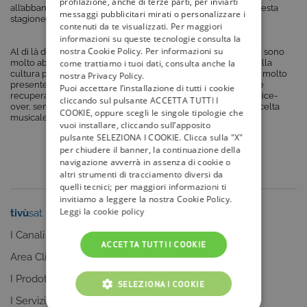
profilazione, anche di terze parti, per inviarti
all’abbandono di Murray e di Hilarie Burton al termine della sesta
messaggi pubblicitari mirati o personalizzare i
stagione.
contenuti da te visualizzati. Per maggiori
informazioni su queste tecnologie consulta la
nostra Cookie Policy. Per informazioni su
Al di là dell’intreccio, Schwahn e gli sceneggiatori della serie sono
come trattiamo i tuoi dati, consulta anche la
molto abili nel miscelare vari elementi dell’immaginario e della
cultura popolare giovanile americana: dal tema dello sport – molto
nostra Privacy Policy.
presente nella prima stagione, quasi assente nella seconda e
Puoi accettare l’installazione di tutti i cookie
recuperato sullo sfondo a partire dalla terza – ai numerosi voice-
cliccando sul pulsante ACCETTA TUTTI I
over, sempre densi di pensieri e citazioni, a una ricchissima scelta
COOKIE, oppure scegli le singole tipologie che
musicale.
vuoi installare, cliccando sull’apposito
pulsante SELEZIONA I COOKIE. Clicca sulla "X"
per chiudere il banner, la continuazione della
navigazione avverrà in assenza di cookie o
altri strumenti di tracciamento diversi da
quelli tecnici; per maggiori informazioni ti
invitiamo a leggere la nostra Cookie Policy.
Leggi la cookie policy
tivù
sat
tivù
la guida
I Canali
I programmi
ACCETTA TUTTI I COOKIE
Area Clienti
I canali
I Prodotti
La Guida +
SELEZIONA I COOKIE
I Servizi
faq