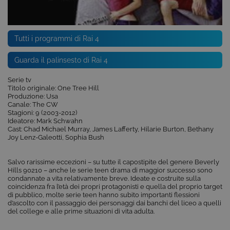
Tutti i programmi di Rai 4
Guarda il palinsesto di Rai 4
Serie tv
Titolo originale: One Tree Hill
Produzione: Usa
Canale: The CW
Stagioni: 9 (2003-2012)
Ideatore: Mark Schwahn
Cast: Chad Michael Murray, James Lafferty, Hilarie Burton, Bethany
Joy Lenz-Galeotti, Sophia Bush
Salvo rarissime eccezioni – su tutte il capostipite del genere Beverly
Hills 90210 – anche le serie teen drama di maggior successo sono
condannate a vita relativamente breve. Ideate e costruite sulla
coincidenza fra l’età dei propri protagonisti e quella del proprio target
di pubblico, molte serie teen hanno subito importanti flessioni
d’ascolto con il passaggio dei personaggi dai banchi del liceo a quelli
del college e alle prime situazioni di vita adulta.