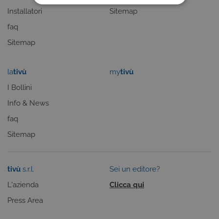
COOKIE TECNICI
Installatori
Sitemap
COOKIE ANALITICI
faq
Sitemap
COOKIE DI PROFILAZIONE
FUNZIONALITÀ
la
tivù
my
tivù
I Bollini
Info & News
Cookie tecnici
Cookie analitici
faq
Cookie di profilazione
Funzionalità
Sitemap
Questi cookie sono necessari per il corretto
funzionamento del nostro sito e non possono
essere disattivati. Vengono impostati solo in
risposta ad azioni da te effettuate nel corso della
tivù
s.r.l.
Sei un editore?
navigazione, che costituiscono una richiesta di
servizi ai sensi di legge, come la corretta
L'azienda
Clicca qui
visualizzazione del sito e dei suoi contenuti.
Inoltre, ti permetteranno di navigare sul sito
Press Area
ricordando le scelte e in base ai criteri da te
selezionati (es. lingua, prodotti presenti nel