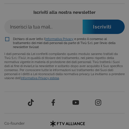
carrello). È possibile impostare il browser per
bloccare i cookie tecnici o essere avvisati
riguardo alla loro installazione, ma in tal caso
Iscriviti alla nostra newsletter
alcune parti del sito non funzioneranno
correttamente. Questi cookie non archiviano, di
norma, dati personali.
Provider /
Nome
Scadenza
Descrizione
Dominio
Dichiaro di aver letto l’
Informativa Privacy
e presto il consenso al
trattamento dei miei dati personali da parte di Tivù S.r.l. per l’invio della
ASP.NET_SessionId
Sessione
Cookie di
Microsoft
newsletter tivùsat
sessione del
Corporation
piattaforma 
www.tivu.tv
I dati personali da Lei conferiti compilando questo modulo saranno trattati da
uso generale
Tivù S.r.l. (Tivù), in qualità di titolare del trattamento, nel pieno rispetto della
utilizzato da
normativa vigente in materia di protezione dei dati personali. Tivù tratterà i Suoi
siti scritti co
dati al fine di inviarLe la newsletter e soltanto dopo aver acquisito il Suo specifico
tecnologie
consenso. Per conoscere tutte le informazioni sul trattamento dei Suoi dati
basate su
personali e i diritti a Lei riconosciuti dalla normativa privacy La invitiamo a prendere
Microsoft
visione dell’
Informativa Privacy estesa
.
.NET.
Solitamente
utilizzato pe
mantenere
una session
utente
anonimizzat
dal server.
CookieScriptConsent
6 mesi
Questo cook
CookieScript
viene
.tivu.tv
Co-founder
utilizzato dal