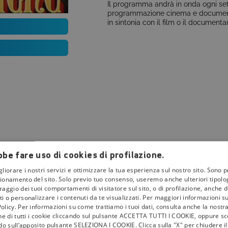
Il programma andrà in onda ogni sett
programmazione cinema e documentar
in sintonia con il film o il document
be fare uso di cookies di profilazione.
gliorare i nostri servizi e ottimizzare la tua esperienza sul nostro sito. Sono p
ionamento del sito. Solo previo tuo consenso, useremo anche ulteriori tipologi
aggio dei tuoi comportamenti di visitatore sul sito, o di profilazione, anche di 
i o personalizzare i contenuti da te visualizzati. Per maggiori informazioni s
olicy. Per informazioni su come trattiamo i tuoi dati, consulta anche la nostra
la
tivù
one di tutti i cookie cliccando sul pulsante ACCETTA TUTTI I COOKIE, oppure sce
ndo sull’apposito pulsante SELEZIONA I COOKIE. Clicca sulla "X" per chiudere i
I Bollini