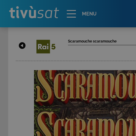
Alert
MENU
Scaramouche scaramouche