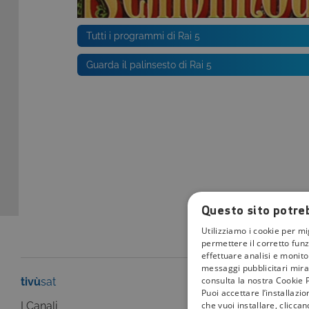
Tutti i programmi di Rai 5
Guarda il palinsesto di Rai 5
Questo sito potreb
Utilizziamo i cookie per mi
permettere il corretto funz
effettuare analisi e monitor
messaggi pubblicitari mirat
consulta la nostra Cookie P
tivù
sat
tivù
la guida
Puoi accettare l’installazi
che vuoi installare, clicca
I Canali
I programmi