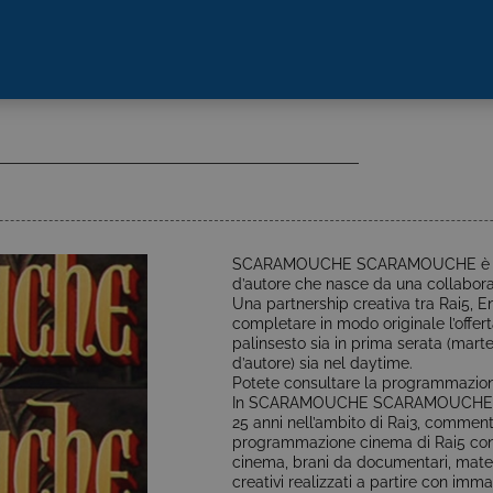
SCARAMOUCHE SCARAMOUCHE è un
d’autore che nasce da una collaboraz
Una partnership creativa tra Rai5, En
completare in modo originale l’offer
palinsesto sia in prima serata (mart
d’autore) sia nel daytime.
Potete consultare la programmazio
In SCARAMOUCHE SCARAMOUCHE il gru
25 anni nell’ambito di Rai3, comment
programmazione cinema di Rai5 con
cinema, brani da documentari, materi
creativi realizzati a partire con imm