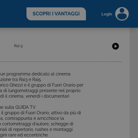
scopri di più >
SCOPRI I VANTAGGI
Login
Rai 5
 programma dedicato al cinema
ione tra Rai3 e Rai5.
rico Ghezzi e il gruppo di Fuori Orario per
ta di lungometraggi presente nel proprio
edì il cinema, venerdì i documentari
ne sulla GUIDA TV
ppo di Fuori Orario, attivo da più di
a, contrappunta e arricchisce la
 cortometraggi d’autore, schegge di
ali di repertorio, rushes e montaggi
agini rare ed eccentriche.