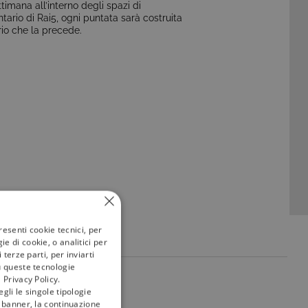
imana all’interno degli spazi di
io di Rai5, ogni puntata sarà costruita
ario che la precede.
resenti cookie tecnici, per
e di cookie, o analitici per
terze parti, per inviarti
u queste tecnologie
 Privacy Policy.
my
tivù
gli le singole tipologie
l banner, la continuazione