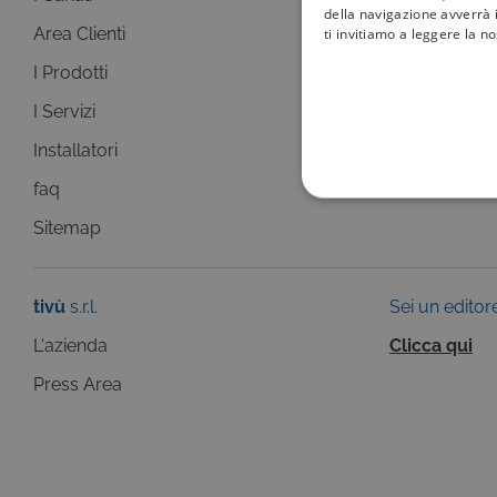
della navigazione avverrà i
Area Clienti
I canali
ti invitiamo a leggere la n
I Prodotti
La Guida +
I Servizi
faq
Installatori
Sitemap
faq
COOKIE TEC
Sitemap
tivù
s.r.l.
Sei un editor
L'azienda
Clicca qui
Questi cookie sono necessar
risposta ad azioni da te effe
visualizzazione del sito e de
Press Area
selezionati (es. lingua, prod
loro installazione, ma in ta
personali.
Pr
Nome
D