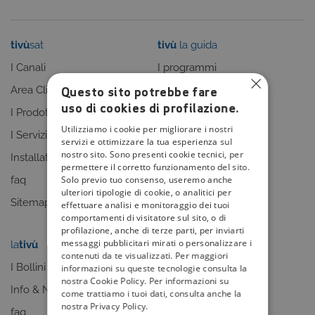
tivù
sat
tivù
la guida
I Canali
I programmi
Questo sito potrebbe fare
Area Clienti
I canali
uso di cookies di profilazione.
I Prodotti
La Guida +
Utilizziamo i cookie per migliorare i nostri
I Servizi
faq
servizi e ottimizzare la tua esperienza sul
nostro sito. Sono presenti cookie tecnici, per
Installatori
Sitemap
permettere il corretto funzionamento del sito.
Solo previo tuo consenso, useremo anche
faq
ulteriori tipologie di cookie, o analitici per
Sitemap
effettuare analisi e monitoraggio dei tuoi
comportamenti di visitatore sul sito, o di
profilazione, anche di terze parti, per inviarti
messaggi pubblicitari mirati o personalizzare i
la
tivù
my
tivù
contenuti da te visualizzati. Per maggiori
I Bollini
informazioni su queste tecnologie consulta la
nostra Cookie Policy. Per informazioni su
Info & News
come trattiamo i tuoi dati, consulta anche la
nostra Privacy Policy.
faq