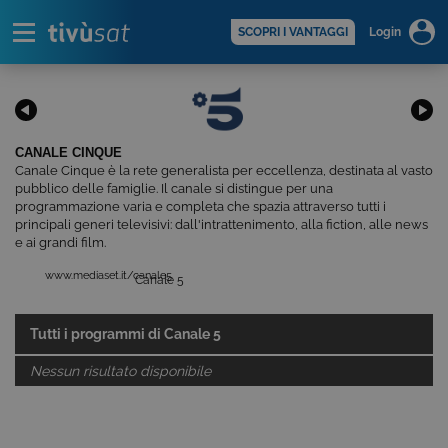
Alert
scopri di più >
SCOPRI I VANTAGGI
Login
CANALE CINQUE
Canale Cinque è la rete generalista per eccellenza, destinata al vasto
pubblico delle famiglie. Il canale si distingue per una
programmazione varia e completa che spazia attraverso tutti i
principali generi televisivi: dall'intrattenimento, alla fiction, alle news
e ai grandi film.
www.mediaset.it/canale5
Canale 5
Tutti i programmi di
Canale 5
Nessun risultato disponibile