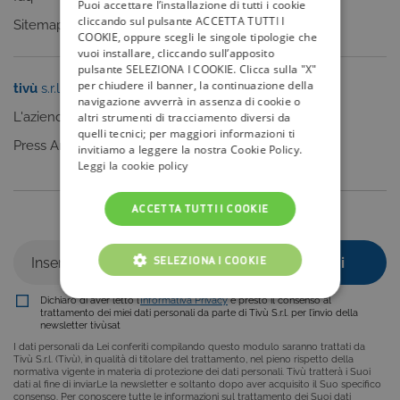
Puoi accettare l’installazione di tutti i cookie
cliccando sul pulsante ACCETTA TUTTI I
Sitemap
COOKIE, oppure scegli le singole tipologie che
vuoi installare, cliccando sull’apposito
pulsante SELEZIONA I COOKIE. Clicca sulla "X"
per chiudere il banner, la continuazione della
tivù
s.r.l.
Sei un editore?
navigazione avverrà in assenza di cookie o
L'azienda
Clicca qui
altri strumenti di tracciamento diversi da
quelli tecnici; per maggiori informazioni ti
Press Area
invitiamo a leggere la nostra Cookie Policy.
Leggi la cookie policy
ACCETTA TUTTI I COOKIE
Iscriviti alla nostra newsletter
SELEZIONA I COOKIE
Dichiaro di aver letto l’
Informativa Privacy
e presto il consenso al
COOKIE TECNICI
trattamento dei miei dati personali da parte di Tivù S.r.l. per l’invio della
newsletter tivùsat
COOKIE ANALITICI
I dati personali da Lei conferiti compilando questo modulo saranno trattati da
Tivù S.r.l. (Tivù), in qualità di titolare del trattamento, nel pieno rispetto della
normativa vigente in materia di protezione dei dati personali. Tivù tratterà i Suoi
COOKIE DI PROFILAZIONE
dati al fine di inviarLe la newsletter e soltanto dopo aver acquisito il Suo specifico
consenso. Per conoscere tutte le informazioni sul trattamento dei Suoi dati