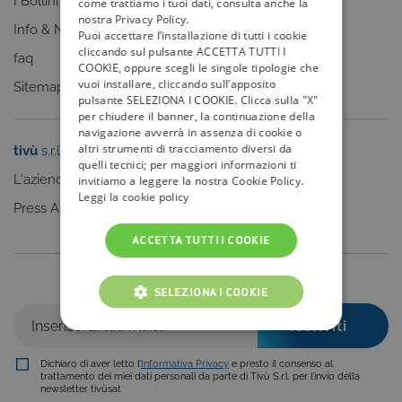
I Bollini
come trattiamo i tuoi dati, consulta anche la
nostra Privacy Policy.
Info & News
Puoi accettare l’installazione di tutti i cookie
cliccando sul pulsante ACCETTA TUTTI I
faq
COOKIE, oppure scegli le singole tipologie che
vuoi installare, cliccando sull’apposito
Sitemap
pulsante SELEZIONA I COOKIE. Clicca sulla "X"
per chiudere il banner, la continuazione della
navigazione avverrà in assenza di cookie o
altri strumenti di tracciamento diversi da
tivù
s.r.l.
Sei un editore?
quelli tecnici; per maggiori informazioni ti
L'azienda
Clicca qui
invitiamo a leggere la nostra Cookie Policy.
Leggi la cookie policy
Press Area
ACCETTA TUTTI I COOKIE
Iscriviti alla nostra newsletter
SELEZIONA I COOKIE
COOKIE TECNICI
Dichiaro di aver letto l’
Informativa Privacy
e presto il consenso al
COOKIE ANALITICI
trattamento dei miei dati personali da parte di Tivù S.r.l. per l’invio della
newsletter tivùsat