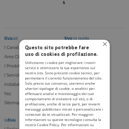
1
tivù
sat
tivù
la guida
Questo sito potrebbe fare
I Canali
I programmi
uso di cookies di profilazione.
Area Clienti
I canali
Utilizziamo i cookie per migliorare i nostri
I Prodotti
La Guida +
servizi e ottimizzare la tua esperienza sul
nostro sito. Sono presenti cookie tecnici, per
I Servizi
faq
permettere il corretto funzionamento del sito.
Solo previo tuo consenso, useremo anche
Installatori
Sitemap
ulteriori tipologie di cookie, o analitici per
faq
effettuare analisi e monitoraggio dei tuoi
comportamenti di visitatore sul sito, o di
Sitemap
profilazione, anche di terze parti, per inviarti
messaggi pubblicitari mirati o personalizzare i
contenuti da te visualizzati. Per maggiori
informazioni su queste tecnologie consulta la
la
tivù
my
tivù
nostra Cookie Policy. Per informazioni su