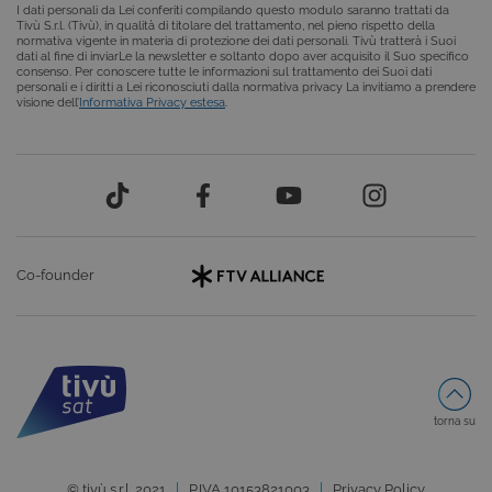
COOKIE DI PROFILAZIONE
I dati personali da Lei conferiti compilando questo modulo saranno trattati da
Tivù S.r.l. (Tivù), in qualità di titolare del trattamento, nel pieno rispetto della
normativa vigente in materia di protezione dei dati personali. Tivù tratterà i Suoi
FUNZIONALITÀ
dati al fine di inviarLe la newsletter e soltanto dopo aver acquisito il Suo specifico
consenso. Per conoscere tutte le informazioni sul trattamento dei Suoi dati
personali e i diritti a Lei riconosciuti dalla normativa privacy La invitiamo a prendere
visione dell’
Informativa Privacy estesa
.
Cookie tecnici
Cookie analitici
Cookie di profilazione
Funzionalità
Questi cookie sono necessari per il corretto
funzionamento del nostro sito e non possono
essere disattivati. Vengono impostati solo in
risposta ad azioni da te effettuate nel corso della
Co-founder
navigazione, che costituiscono una richiesta di
servizi ai sensi di legge, come la corretta
visualizzazione del sito e dei suoi contenuti.
Inoltre, ti permetteranno di navigare sul sito
ricordando le scelte e in base ai criteri da te
selezionati (es. lingua, prodotti presenti nel
carrello). È possibile impostare il browser per
bloccare i cookie tecnici o essere avvisati
torna su
riguardo alla loro installazione, ma in tal caso
alcune parti del sito non funzioneranno
correttamente. Questi cookie non archiviano, di
norma, dati personali.
© tivù s.r.l. 2021
P.IVA 10153821003
Privacy Policy