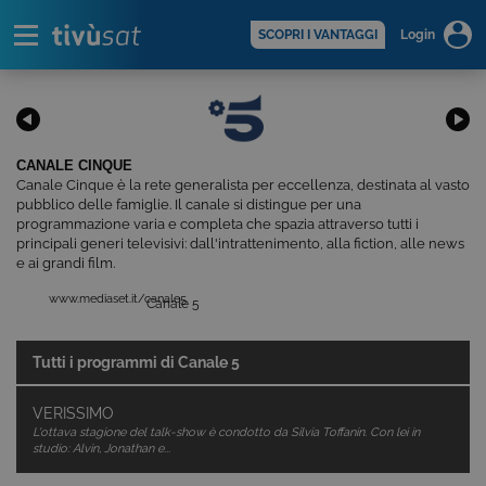
Alert
scopri di più >
SCOPRI I VANTAGGI
Login
CANALE CINQUE
Canale Cinque è la rete generalista per eccellenza, destinata al vasto
pubblico delle famiglie. Il canale si distingue per una
programmazione varia e completa che spazia attraverso tutti i
principali generi televisivi: dall'intrattenimento, alla fiction, alle news
e ai grandi film.
www.mediaset.it/canale5
Canale 5
Tutti i programmi di
Canale 5
VERISSIMO
L'ottava stagione del talk-show è condotto da Silvia Toffanin. Con lei in
studio: Alvin, Jonathan e...