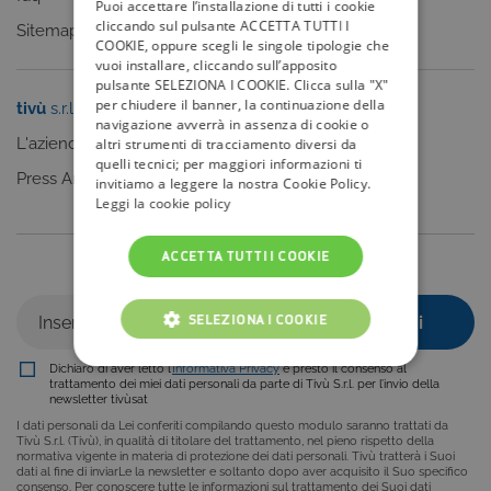
Puoi accettare l’installazione di tutti i cookie
cliccando sul pulsante ACCETTA TUTTI I
Sitemap
COOKIE, oppure scegli le singole tipologie che
vuoi installare, cliccando sull’apposito
pulsante SELEZIONA I COOKIE. Clicca sulla "X"
per chiudere il banner, la continuazione della
tivù
s.r.l.
Sei un editore?
navigazione avverrà in assenza di cookie o
L'azienda
Clicca qui
altri strumenti di tracciamento diversi da
quelli tecnici; per maggiori informazioni ti
Press Area
invitiamo a leggere la nostra Cookie Policy.
Leggi la cookie policy
ACCETTA TUTTI I COOKIE
Iscriviti alla nostra newsletter
SELEZIONA I COOKIE
Dichiaro di aver letto l’
Informativa Privacy
e presto il consenso al
COOKIE TECNICI
trattamento dei miei dati personali da parte di Tivù S.r.l. per l’invio della
newsletter tivùsat
COOKIE ANALITICI
I dati personali da Lei conferiti compilando questo modulo saranno trattati da
Tivù S.r.l. (Tivù), in qualità di titolare del trattamento, nel pieno rispetto della
normativa vigente in materia di protezione dei dati personali. Tivù tratterà i Suoi
COOKIE DI PROFILAZIONE
dati al fine di inviarLe la newsletter e soltanto dopo aver acquisito il Suo specifico
consenso. Per conoscere tutte le informazioni sul trattamento dei Suoi dati