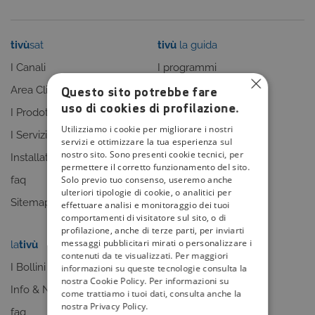
tivù
sat
tivù
la guida
I Canali
I programmi
Questo sito potrebbe fare
Area Clienti
I canali
uso di cookies di profilazione.
I Prodotti
La Guida +
Utilizziamo i cookie per migliorare i nostri
I Servizi
faq
servizi e ottimizzare la tua esperienza sul
nostro sito. Sono presenti cookie tecnici, per
Installatori
Sitemap
permettere il corretto funzionamento del sito.
Solo previo tuo consenso, useremo anche
faq
ulteriori tipologie di cookie, o analitici per
Sitemap
effettuare analisi e monitoraggio dei tuoi
comportamenti di visitatore sul sito, o di
profilazione, anche di terze parti, per inviarti
messaggi pubblicitari mirati o personalizzare i
la
tivù
my
tivù
contenuti da te visualizzati. Per maggiori
I Bollini
informazioni su queste tecnologie consulta la
nostra Cookie Policy. Per informazioni su
Info & News
come trattiamo i tuoi dati, consulta anche la
nostra Privacy Policy.
faq