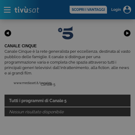
Alert
scopri di più >
SCOPRI I VANTAGGI
Login
CANALE CINQUE
Canale Cinque è la rete generalista per eccellenza, destinata al vasto
pubblico delle famiglie. Il canale si distingue per una
programmazione varia e completa che spazia attraverso tutti i
principali generi televisivi: dall'intrattenimento, alla fiction, alle news
e ai grandi film.
www.mediaset.it/canale5
Canale 5
Tutti i programmi di
Canale 5
Nessun risultato disponibile