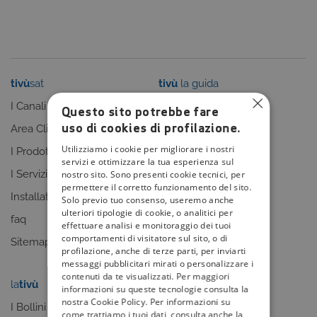
tivù
sat
tivù
la guida
I Canali
I programmi
Questo sito potrebbe fare
uso di cookies di profilazione.
Area Clienti
I canali
Utilizziamo i cookie per migliorare i nostri
I Prodotti
La Guida +
servizi e ottimizzare la tua esperienza sul
I Servizi
faq
nostro sito. Sono presenti cookie tecnici, per
permettere il corretto funzionamento del sito.
Installatori
Sitemap
Solo previo tuo consenso, useremo anche
ulteriori tipologie di cookie, o analitici per
faq
effettuare analisi e monitoraggio dei tuoi
comportamenti di visitatore sul sito, o di
Sitemap
profilazione, anche di terze parti, per inviarti
messaggi pubblicitari mirati o personalizzare i
contenuti da te visualizzati. Per maggiori
la
tivù
my
tivù
informazioni su queste tecnologie consulta la
nostra Cookie Policy. Per informazioni su
I Bollini
come trattiamo i tuoi dati, consulta anche la