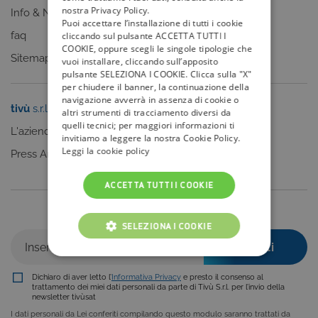
nostra Privacy Policy.
Info & News
Puoi accettare l’installazione di tutti i cookie
faq
cliccando sul pulsante ACCETTA TUTTI I
COOKIE, oppure scegli le singole tipologie che
Sitemap
vuoi installare, cliccando sull’apposito
pulsante SELEZIONA I COOKIE. Clicca sulla "X"
per chiudere il banner, la continuazione della
navigazione avverrà in assenza di cookie o
tivù
s.r.l.
Sei un editore?
altri strumenti di tracciamento diversi da
quelli tecnici; per maggiori informazioni ti
L'azienda
Clicca qui
invitiamo a leggere la nostra Cookie Policy.
Leggi la cookie policy
Press Area
ACCETTA TUTTI I COOKIE
Iscriviti alla nostra newsletter
SELEZIONA I COOKIE
COOKIE TECNICI
Dichiaro di aver letto l’
Informativa Privacy
e presto il consenso al
COOKIE ANALITICI
trattamento dei miei dati personali da parte di Tivù S.r.l. per l’invio della
newsletter tivùsat
I dati personali da Lei conferiti compilando questo modulo saranno trattati da
COOKIE DI PROFILAZIONE