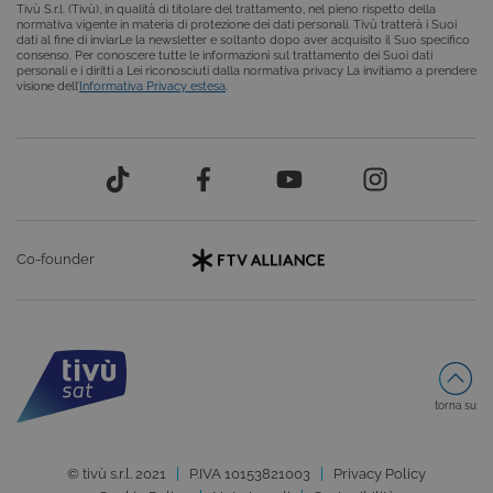
Tivù S.r.l. (Tivù), in qualità di titolare del trattamento, nel pieno rispetto della
normativa vigente in materia di protezione dei dati personali. Tivù tratterà i Suoi
FUNZIONALITÀ
dati al fine di inviarLe la newsletter e soltanto dopo aver acquisito il Suo specifico
consenso. Per conoscere tutte le informazioni sul trattamento dei Suoi dati
personali e i diritti a Lei riconosciuti dalla normativa privacy La invitiamo a prendere
visione dell’
Informativa Privacy estesa
.
Cookie tecnici
Cookie analitici
Cookie di profilazione
Funzionalità
Questi cookie sono necessari per il corretto
funzionamento del nostro sito e non possono
essere disattivati. Vengono impostati solo in
Co-founder
risposta ad azioni da te effettuate nel corso della
navigazione, che costituiscono una richiesta di
servizi ai sensi di legge, come la corretta
visualizzazione del sito e dei suoi contenuti.
Inoltre, ti permetteranno di navigare sul sito
ricordando le scelte e in base ai criteri da te
selezionati (es. lingua, prodotti presenti nel
carrello). È possibile impostare il browser per
bloccare i cookie tecnici o essere avvisati
torna su
riguardo alla loro installazione, ma in tal caso
alcune parti del sito non funzioneranno
correttamente. Questi cookie non archiviano, di
© tivù s.r.l. 2021
P.IVA 10153821003
Privacy Policy
norma, dati personali.