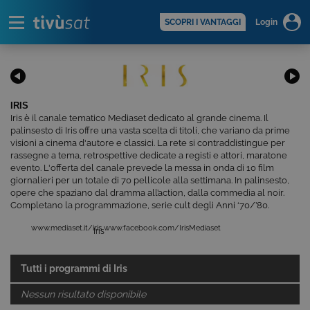
Alert
scopri di più >
SCOPRI I VANTAGGI
Login
IRIS
Iris è il canale tematico Mediaset dedicato al grande cinema. Il
palinsesto di Iris offre una vasta scelta di titoli, che variano da prime
visioni a cinema d'autore e classici. La rete si contraddistingue per
rassegne a tema, retrospettive dedicate a registi e attori, maratone
evento. L'offerta del canale prevede la messa in onda di 10 film
giornalieri per un totale di 70 pellicole alla settimana. In palinsesto,
opere che spaziano dal dramma all’action, dalla commedia al noir.
Completano la programmazione, serie cult degli Anni ‘70/’80.
www.mediaset.it/iris
www.facebook.com/IrisMediaset
Iris
Tutti i programmi di
Iris
Nessun risultato disponibile