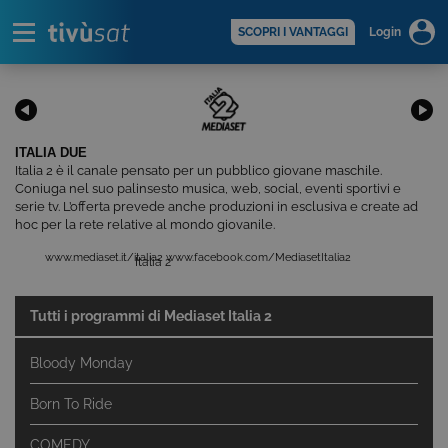
Alert
scopri di più >
SCOPRI I VANTAGGI
Login
ITALIA DUE
Italia 2 è il canale pensato per un pubblico giovane maschile.
Coniuga nel suo palinsesto musica, web, social, eventi sportivi e
serie tv. L’offerta prevede anche produzioni in esclusiva e create ad
hoc per la rete relative al mondo giovanile.
www.mediaset.it/italia2
www.facebook.com/MediasetItalia2
Italia 2
Tutti i programmi di
Mediaset Italia 2
Bloody Monday
Born To Ride
COMEDY