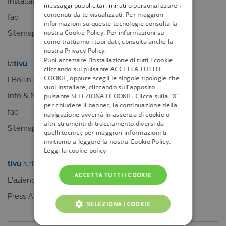
Installatori
Sitemap
messaggi pubblicitari mirati o personalizzare i
contenuti da te visualizzati. Per maggiori
faq
informazioni su queste tecnologie consulta la
nostra Cookie Policy. Per informazioni su
Sitemap
come trattiamo i tuoi dati, consulta anche la
nostra Privacy Policy.
Puoi accettare l’installazione di tutti i cookie
la
tivù
my
tivù
cliccando sul pulsante ACCETTA TUTTI I
COOKIE, oppure scegli le singole tipologie che
I Bollini
vuoi installare, cliccando sull’apposito
Info & News
pulsante SELEZIONA I COOKIE. Clicca sulla "X"
per chiudere il banner, la continuazione della
faq
navigazione avverrà in assenza di cookie o
altri strumenti di tracciamento diversi da
Sitemap
quelli tecnici; per maggiori informazioni ti
invitiamo a leggere la nostra Cookie Policy.
Leggi la cookie policy
tivù
s.r.l.
Sei un editore?
ACCETTA TUTTI I COOKIE
L'azienda
Clicca qui
Press Area
SELEZIONA I COOKIE