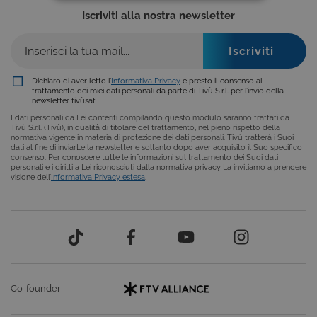
COOKIE TECNICI
Iscriviti alla nostra newsletter
COOKIE ANALITICI
COOKIE DI PROFILAZIONE
Dichiaro di aver letto l’
Informativa Privacy
e presto il consenso al
FUNZIONALITÀ
trattamento dei miei dati personali da parte di Tivù S.r.l. per l’invio della
newsletter tivùsat
I dati personali da Lei conferiti compilando questo modulo saranno trattati da
Tivù S.r.l. (Tivù), in qualità di titolare del trattamento, nel pieno rispetto della
normativa vigente in materia di protezione dei dati personali. Tivù tratterà i Suoi
dati al fine di inviarLe la newsletter e soltanto dopo aver acquisito il Suo specifico
Cookie tecnici
Cookie analitici
consenso. Per conoscere tutte le informazioni sul trattamento dei Suoi dati
personali e i diritti a Lei riconosciuti dalla normativa privacy La invitiamo a prendere
Cookie di profilazione
Funzionalità
visione dell’
Informativa Privacy estesa
.
Questi cookie sono necessari per il corretto
funzionamento del nostro sito e non possono
essere disattivati. Vengono impostati solo in
risposta ad azioni da te effettuate nel corso della
navigazione, che costituiscono una richiesta di
servizi ai sensi di legge, come la corretta
visualizzazione del sito e dei suoi contenuti.
Inoltre, ti permetteranno di navigare sul sito
Co-founder
ricordando le scelte e in base ai criteri da te
selezionati (es. lingua, prodotti presenti nel
carrello). È possibile impostare il browser per