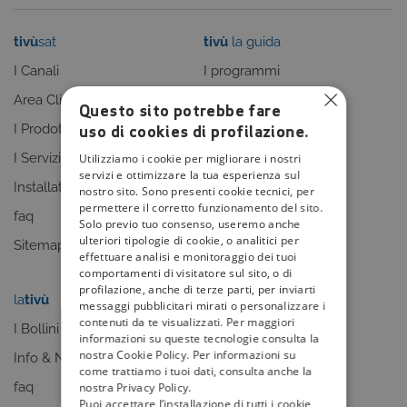
tivù
sat
tivù
la guida
I Canali
I programmi
Area Clienti
I canali
Questo sito potrebbe fare
uso di cookies di profilazione.
I Prodotti
La Guida +
I Servizi
faq
Utilizziamo i cookie per migliorare i nostri
servizi e ottimizzare la tua esperienza sul
Installatori
Sitemap
nostro sito. Sono presenti cookie tecnici, per
permettere il corretto funzionamento del sito.
faq
Solo previo tuo consenso, useremo anche
ulteriori tipologie di cookie, o analitici per
Sitemap
effettuare analisi e monitoraggio dei tuoi
comportamenti di visitatore sul sito, o di
profilazione, anche di terze parti, per inviarti
la
tivù
my
tivù
messaggi pubblicitari mirati o personalizzare i
contenuti da te visualizzati. Per maggiori
I Bollini
informazioni su queste tecnologie consulta la
nostra Cookie Policy. Per informazioni su
Info & News
come trattiamo i tuoi dati, consulta anche la
faq
nostra Privacy Policy.
Puoi accettare l’installazione di tutti i cookie