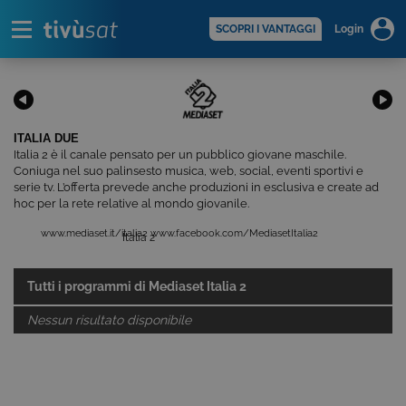
Alert
scopri di più >
SCOPRI I VANTAGGI
Login
ITALIA DUE
Italia 2 è il canale pensato per un pubblico giovane maschile.
Coniuga nel suo palinsesto musica, web, social, eventi sportivi e
serie tv. L’offerta prevede anche produzioni in esclusiva e create ad
hoc per la rete relative al mondo giovanile.
www.mediaset.it/italia2
www.facebook.com/MediasetItalia2
Italia 2
Tutti i programmi di
Mediaset Italia 2
Nessun risultato disponibile