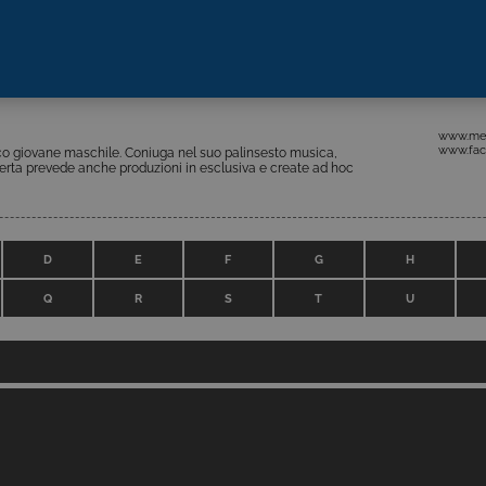
www.medi
www.fac
lico giovane maschile. Coniuga nel suo palinsesto musica,
’offerta prevede anche produzioni in esclusiva e create ad hoc
D
E
F
G
H
Q
R
S
T
U