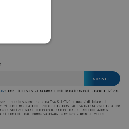
FUNZIONALITÀ
r
no impostati solo in
legge, come la corretta
vacy
e presto il consenso al trattamento dei miei dati personali da parte di Tivù S.r.l.
se ai criteri da te
 essere avvisati riguardo alla
ano, di norma, dati
esto modulo saranno trattati da Tivù S.r.l. (Tivù), in qualità di titolare del
a vigente in materia di protezione dei dati personali. Tivù tratterà i Suoi dati al fine
r acquisito il Suo specifico consenso. Per conoscere tutte le informazioni sul
i a Lei riconosciuti dalla normativa privacy La invitiamo a prendere visione
o da siti scritti con