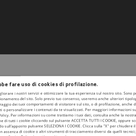
be fare uso di cookies di profilazione.
gliorare i nostri servizi e ottimizzare la tua esperienza sul nostro sito. Sono p
ionamento del sito. Solo previo tuo consenso, useremo anche ulteriori tipologi
aggio dei tuoi comportamenti di visitatore sul sito, o di profilazione, anche di 
la
tivù
i o personalizzare i contenuti da te visualizzati. Per maggiori informazioni s
olicy. Per informazioni su come trattiamo i tuoi dati, consulta anche la nostra
I Bollini
one di tutti i cookie cliccando sul pulsante ACCETTA TUTTI I COOKIE, oppure sce
ndo sull’apposito pulsante SELEZIONA I COOKIE. Clicca sulla "X" per chiudere i
Info & News
n assenza di cookie o altri strumenti di tracciamento diversi da quelli tecnic