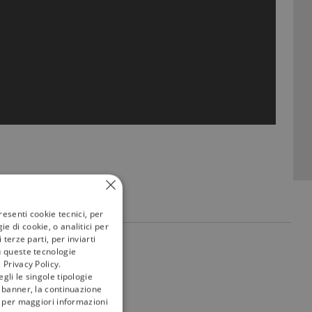
resenti cookie tecnici, per
e di cookie, o analitici per
terze parti, per inviarti
my
tivù
u queste tecnologie
 Privacy Policy.
gli le singole tipologie
l banner, la continuazione
i; per maggiori informazioni