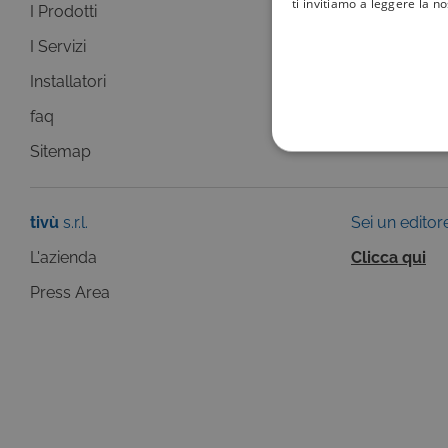
ti invitiamo a leggere la n
I Prodotti
La Guida +
I Servizi
faq
Installatori
Sitemap
faq
Sitemap
COOKIE TEC
tivù
s.r.l.
Sei un editor
L'azienda
Clicca qui
Questi cookie sono necessar
Press Area
risposta ad azioni da te effe
visualizzazione del sito e de
selezionati (es. lingua, prod
loro installazione, ma in ta
personali.
Pr
Nome
D
ASP.NET_SessionId
Mi