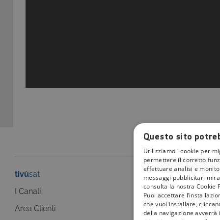
Questo sito potreb
Utilizziamo i cookie per mi
permettere il corretto funz
effettuare analisi e monitor
tivù
sat
tivù
la guida
messaggi pubblicitari mirat
consulta la nostra Cookie P
I Canali
I programmi
Puoi accettare l’installazi
che vuoi installare, clicca
Area Clienti
I canali
della navigazione avverrà i