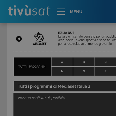
Alert
MENU
ITALIA DUE
Italia 2 è il canale pensato per un pubb
web, social, eventi sportivi e serie tv. L
per la rete relative al mondo giovanile.
A
B
C
TUTTI I PROGRAMMI
N
O
P
Tutti i programmi di
Mediaset Italia 2
Nessun risultato disponibile