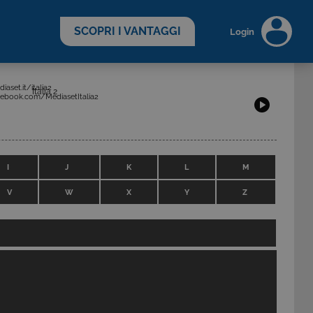
scopri di più >
SCOPRI I VANTAGGI
Login
aset.it/italia2
Italia 2
ebook.com/MediasetItalia2
I
J
K
L
M
V
W
X
Y
Z