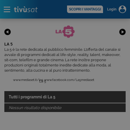
Alert
scopri di più >
SCOPRI I VANTAGGI
Login
LA 5
La 5 è la rete dedicata al pubblico femminile. L’offerta del canale si
avvale di programmi dedicati al life-style, reality, talent, makeover,
sit-com, telefilm e grande cinema. La rete inoltre propone
produzioni originali totalmente inedite dedicate alla moda, al
sentimento, alla cucina e al puro intrattenimento.
www.mediaset.it/la5
www.facebook.com/La5mediaset
La 5
Tutti i programmi di
La 5
Nessun risultato disponibile