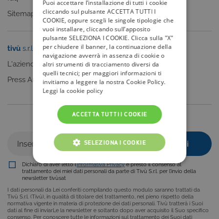
Puoi accettare l’installazione di tutti i cookie
cliccando sul pulsante ACCETTA TUTTI I
Sitemap
COOKIE, oppure scegli le singole tipologie che
vuoi installare, cliccando sull’apposito
pulsante SELEZIONA I COOKIE. Clicca sulla "X"
per chiudere il banner, la continuazione della
tivù
s.r.l.
Sei un editore?
navigazione avverrà in assenza di cookie o
L'azienda
Clicca qui
altri strumenti di tracciamento diversi da
quelli tecnici; per maggiori informazioni ti
Press Area
invitiamo a leggere la nostra Cookie Policy.
Leggi la cookie policy
ACCETTA TUTTI I COOKIE
Iscriviti alla nostra newsletter
SELEZIONA I COOKIE
Dichiaro di aver letto l’
Informativa Privacy
e presto il consenso al
COOKIE TECNICI
trattamento dei miei dati personali da parte di Tivù S.r.l. per l’invio della
newsletter tivùsat
COOKIE ANALITICI
I dati personali da Lei conferiti compilando questo modulo saranno trattati da
Tivù S.r.l. (Tivù), in qualità di titolare del trattamento, nel pieno rispetto della
normativa vigente in materia di protezione dei dati personali. Tivù tratterà i Suoi
COOKIE DI PROFILAZIONE
dati al fine di inviarLe la newsletter e soltanto dopo aver acquisito il Suo specifico
consenso. Per conoscere tutte le informazioni sul trattamento dei Suoi dati