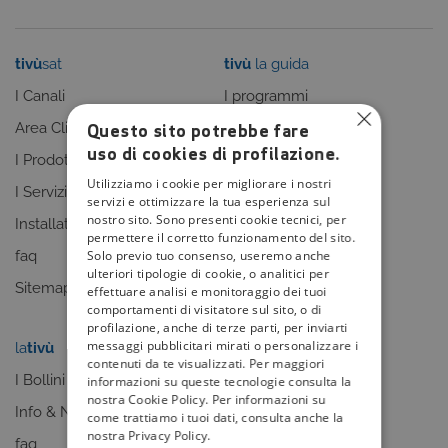
tivù
sat
tivù
la guida
I Canali
I programmi
Questo sito potrebbe fare
Area Clienti
I canali
uso di cookies di profilazione.
I Prodotti
La Guida +
Utilizziamo i cookie per migliorare i nostri
I Servizi
faq
servizi e ottimizzare la tua esperienza sul
nostro sito. Sono presenti cookie tecnici, per
Installatori
Sitemap
permettere il corretto funzionamento del sito.
Solo previo tuo consenso, useremo anche
faq
ulteriori tipologie di cookie, o analitici per
Sitemap
effettuare analisi e monitoraggio dei tuoi
comportamenti di visitatore sul sito, o di
profilazione, anche di terze parti, per inviarti
messaggi pubblicitari mirati o personalizzare i
la
tivù
my
tivù
contenuti da te visualizzati. Per maggiori
I Bollini
informazioni su queste tecnologie consulta la
nostra Cookie Policy. Per informazioni su
Info & News
come trattiamo i tuoi dati, consulta anche la
nostra Privacy Policy.
faq