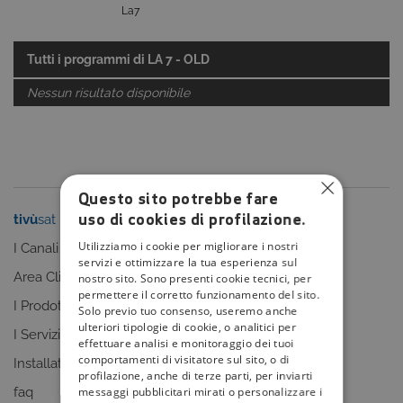
La7
Tutti i programmi di
LA 7 - OLD
Nessun risultato disponibile
Questo sito potrebbe fare
uso di cookies di profilazione.
tivù
sat
tivù
la guida
Utilizziamo i cookie per migliorare i nostri
I Canali
I programmi
servizi e ottimizzare la tua esperienza sul
Area Clienti
I canali
nostro sito. Sono presenti cookie tecnici, per
permettere il corretto funzionamento del sito.
I Prodotti
La Guida +
Solo previo tuo consenso, useremo anche
ulteriori tipologie di cookie, o analitici per
I Servizi
faq
effettuare analisi e monitoraggio dei tuoi
comportamenti di visitatore sul sito, o di
Installatori
Sitemap
profilazione, anche di terze parti, per inviarti
messaggi pubblicitari mirati o personalizzare i
faq