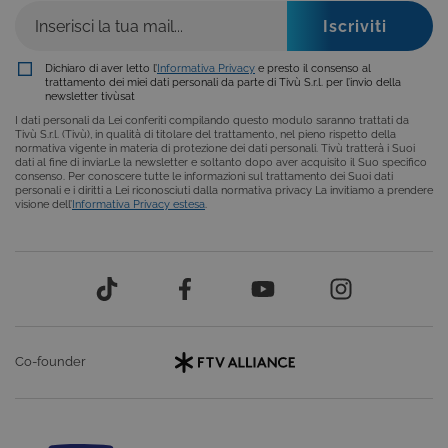
COOKIE ANALITICI
COOKIE DI PROFILAZIONE
Dichiaro di aver letto l’
Informativa Privacy
e presto il consenso al
trattamento dei miei dati personali da parte di Tivù S.r.l. per l’invio della
newsletter tivùsat
FUNZIONALITÀ
I dati personali da Lei conferiti compilando questo modulo saranno trattati da
Tivù S.r.l. (Tivù), in qualità di titolare del trattamento, nel pieno rispetto della
normativa vigente in materia di protezione dei dati personali. Tivù tratterà i Suoi
dati al fine di inviarLe la newsletter e soltanto dopo aver acquisito il Suo specifico
consenso. Per conoscere tutte le informazioni sul trattamento dei Suoi dati
personali e i diritti a Lei riconosciuti dalla normativa privacy La invitiamo a prendere
Cookie tecnici
Cookie analitici
visione dell’
Informativa Privacy estesa
.
Cookie di profilazione
Funzionalità
Questi cookie sono necessari per il corretto
funzionamento del nostro sito e non possono
essere disattivati. Vengono impostati solo in
risposta ad azioni da te effettuate nel corso della
navigazione, che costituiscono una richiesta di
servizi ai sensi di legge, come la corretta
visualizzazione del sito e dei suoi contenuti.
Co-founder
Inoltre, ti permetteranno di navigare sul sito
ricordando le scelte e in base ai criteri da te
selezionati (es. lingua, prodotti presenti nel
carrello). È possibile impostare il browser per
bloccare i cookie tecnici o essere avvisati