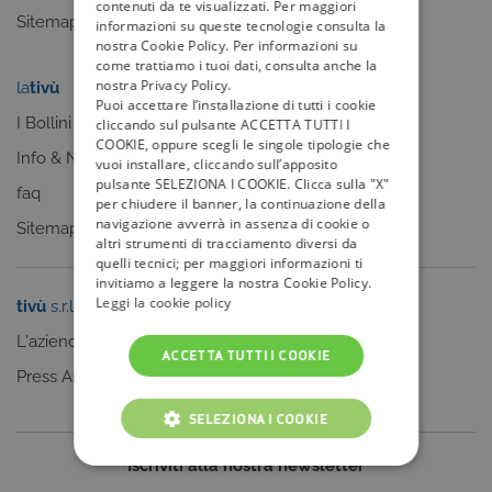
contenuti da te visualizzati. Per maggiori
Sitemap
informazioni su queste tecnologie consulta la
nostra Cookie Policy. Per informazioni su
come trattiamo i tuoi dati, consulta anche la
nostra Privacy Policy.
la
tivù
my
tivù
Puoi accettare l’installazione di tutti i cookie
I Bollini
cliccando sul pulsante ACCETTA TUTTI I
COOKIE, oppure scegli le singole tipologie che
Info & News
vuoi installare, cliccando sull’apposito
pulsante SELEZIONA I COOKIE. Clicca sulla "X"
faq
per chiudere il banner, la continuazione della
navigazione avverrà in assenza di cookie o
Sitemap
altri strumenti di tracciamento diversi da
quelli tecnici; per maggiori informazioni ti
invitiamo a leggere la nostra Cookie Policy.
Leggi la cookie policy
tivù
s.r.l.
Sei un editore?
L'azienda
Clicca qui
ACCETTA TUTTI I COOKIE
Press Area
SELEZIONA I COOKIE
Iscriviti alla nostra newsletter
COOKIE TECNICI