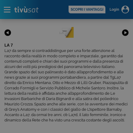
Alert
scopri di più >
SCOPRI I VANTAGGI
Login
LA 7
La7 da sempre si contraddistingue per una forte attenzione al
racconto della realtà in modo completo e imparziale, garantito dai
contenuti completi e chiari dei suoi programmi e dalla presenza di
alcuni dei volti più prestigiosi del panorama televisivo italiano.
Grande spazio del suo palinsesto è dato all’approfondimento e alle
news grazie ai suoi programmi portabandiera, a partire dal TgLa7
diretto da Enrico Mentana, Otto e Mezzo di Lilli Gruber, Piazzapulita di
Corrado Formigli e Servizio Pubblico di Michele Santoro. Inoltre, la
lettura della realtà è affidata anche all’approfondimento de Le
Invasioni Barbariche di Daria Bignardi e alla satira del poliedrico
Maurizio Crozza. Spazio anche alle serie, con le avventure dei medici
di Grey’s Anatomy e con i classici del giallo de L’Ispettore Barnaby.
Accanto a La7, da ormai tre anni, c’è La7d, il lato femminile, ironico e
dinamico della Rete che ha visto una crescita costante degli ascolti.