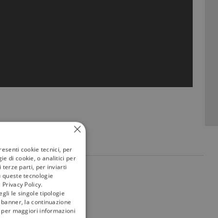
resenti cookie tecnici, per
e di cookie, o analitici per
terze parti, per inviarti
my
tivù
u queste tecnologie
 Privacy Policy.
gli le singole tipologie
l banner, la continuazione
i; per maggiori informazioni