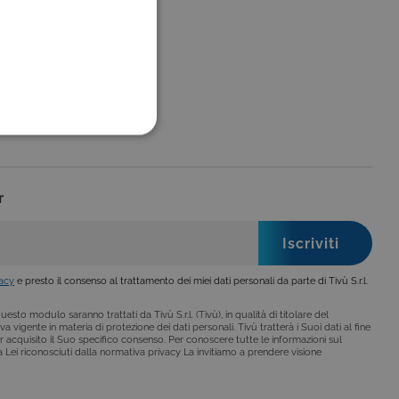
FUNZIONALITÀ
r
no impostati solo in
legge, come la corretta
vacy
e presto il consenso al trattamento dei miei dati personali da parte di Tivù S.r.l.
se ai criteri da te
 essere avvisati riguardo alla
ano, di norma, dati
esto modulo saranno trattati da Tivù S.r.l. (Tivù), in qualità di titolare del
a vigente in materia di protezione dei dati personali. Tivù tratterà i Suoi dati al fine
r acquisito il Suo specifico consenso. Per conoscere tutte le informazioni sul
i a Lei riconosciuti dalla normativa privacy La invitiamo a prendere visione
o da siti scritti con