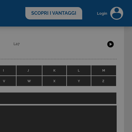
scopri di più >
SCOPRI I VANTAGGI
Login
La7
I
J
K
L
M
V
W
X
Y
Z