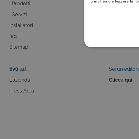
ti invitiamo a leggere la n
I Prodotti
La Guida +
I Servizi
faq
Installatori
Sitemap
faq
Sitemap
COOKIE TEC
tivù
s.r.l.
Sei un editor
L'azienda
Clicca qui
Questi cookie sono necessar
Press Area
risposta ad azioni da te effe
visualizzazione del sito e de
selezionati (es. lingua, prod
loro installazione, ma in ta
personali.
Pr
Nome
D
ASP.NET_SessionId
Mi