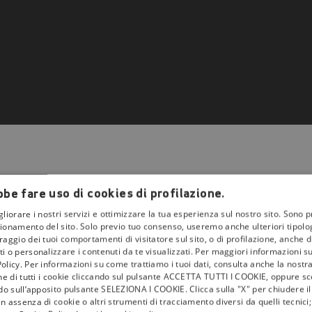
be fare uso di cookies di profilazione.
gliorare i nostri servizi e ottimizzare la tua esperienza sul nostro sito. Sono p
ionamento del sito. Solo previo tuo consenso, useremo anche ulteriori tipologi
aggio dei tuoi comportamenti di visitatore sul sito, o di profilazione, anche di 
la
tivù
i o personalizzare i contenuti da te visualizzati. Per maggiori informazioni s
olicy. Per informazioni su come trattiamo i tuoi dati, consulta anche la nostra
I Bollini
one di tutti i cookie cliccando sul pulsante ACCETTA TUTTI I COOKIE, oppure sce
ndo sull’apposito pulsante SELEZIONA I COOKIE. Clicca sulla "X" per chiudere i
Info & News
n assenza di cookie o altri strumenti di tracciamento diversi da quelli tecnic