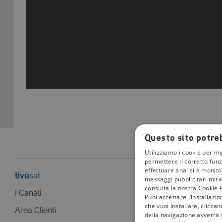
Questo sito potreb
Utilizziamo i cookie per mi
permettere il corretto funz
effettuare analisi e monitor
tivù
sat
tivù
la guida
messaggi pubblicitari mirat
consulta la nostra Cookie P
I Canali
I programmi
Puoi accettare l’installazi
che vuoi installare, clicca
Area Clienti
I canali
della navigazione avverrà i