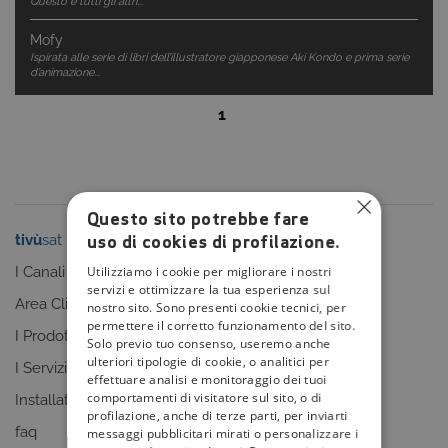
Questo e tutti gli altri...
Mofy
Ispirata alle serie di libri dell’illustratore giapponese Aki Kondo e prima serie
d’animazione...
1
Questo sito potrebbe fare
uso di cookies di profilazione.
tivù
sat
tivù
la guida
Utilizziamo i cookie per migliorare i nostri
I Canali
I programmi
servizi e ottimizzare la tua esperienza sul
Area Clienti
I canali
nostro sito. Sono presenti cookie tecnici, per
permettere il corretto funzionamento del sito.
I Prodotti
La Guida +
Solo previo tuo consenso, useremo anche
ulteriori tipologie di cookie, o analitici per
I Servizi
faq
effettuare analisi e monitoraggio dei tuoi
comportamenti di visitatore sul sito, o di
Installatori
Sitemap
profilazione, anche di terze parti, per inviarti
faq
messaggi pubblicitari mirati o personalizzare i