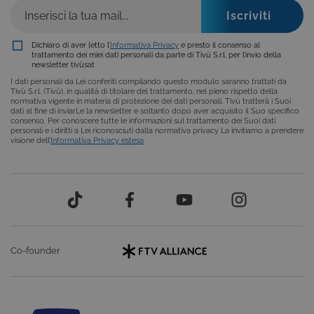
COOKIE ANALITICI
COOKIE DI PROFILAZIONE
Dichiaro di aver letto l’
Informativa Privacy
e presto il consenso al
trattamento dei miei dati personali da parte di Tivù S.r.l. per l’invio della
newsletter tivùsat
FUNZIONALITÀ
I dati personali da Lei conferiti compilando questo modulo saranno trattati da
Tivù S.r.l. (Tivù), in qualità di titolare del trattamento, nel pieno rispetto della
normativa vigente in materia di protezione dei dati personali. Tivù tratterà i Suoi
dati al fine di inviarLe la newsletter e soltanto dopo aver acquisito il Suo specifico
consenso. Per conoscere tutte le informazioni sul trattamento dei Suoi dati
personali e i diritti a Lei riconosciuti dalla normativa privacy La invitiamo a prendere
Cookie tecnici
Cookie analitici
visione dell’
Informativa Privacy estesa
.
Cookie di profilazione
Funzionalità
Questi cookie sono necessari per il corretto
funzionamento del nostro sito e non possono
essere disattivati. Vengono impostati solo in
risposta ad azioni da te effettuate nel corso della
navigazione, che costituiscono una richiesta di
servizi ai sensi di legge, come la corretta
visualizzazione del sito e dei suoi contenuti.
Co-founder
Inoltre, ti permetteranno di navigare sul sito
ricordando le scelte e in base ai criteri da te
selezionati (es. lingua, prodotti presenti nel
carrello). È possibile impostare il browser per
bloccare i cookie tecnici o essere avvisati
riguardo alla loro installazione, ma in tal caso