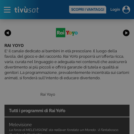
Alert
scopri di più >
SCOPRI I VANTAGGI
Login
RAI YOYO
E' il canale dedicato ai bambini in età prescolare. Il luogo della
favola, del gioco e del racconto. Rai YoYo proporrà un'offerta ricca,
varia, curata nel linguaggio e adeguata nei contenuti che assicurerà
divertimento ai più piccoli e offrirà garanzie di tutela e qualità ai
genitori. La programmazione, prevalentemente incentrata sui cartoni
animati, si fonderà sull'intento di educare divertendo.
Rai Yoyo
Tutti i programmi di
Rai YoYo
Melevisione
La forza di MELEVISIONE sta nell’aver fondato un Mondo : il Fantabosco.