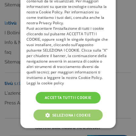
contenuti da te visualizzati. Per maggiori
Sitemap
informazioni su queste tecnologie consulta la
nostra Cookie Policy. Per informazioni su
come trattiamo i tuoi dati, consulta anche la
nostra Privacy Policy.
la
tivù
my
tivù
Puoi accettare l’installazione di tutti i cookie
I Bollini
cliccando sul pulsante ACCETTA TUTTI I
COOKIE, oppure scegli le singole tipologie che
Info & News
vuoi installare, cliccando sull’apposito
pulsante SELEZIONA I COOKIE. Clicca sulla "X"
faq
per chiudere il banner, la continuazione della
navigazione avverrà in assenza di cookie o
Sitemap
altri strumenti di tracciamento diversi da
quelli tecnici; per maggiori informazioni ti
invitiamo a leggere la nostra Cookie Policy.
Leggi la cookie policy
tivù
s.r.l.
Sei un editore?
L'azienda
Clicca qui
ACCETTA TUTTI I COOKIE
Press Area
SELEZIONA I COOKIE
Iscriviti alla nostra newsletter
COOKIE TECNICI