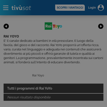
Alert
scopri di più >
SCOPRI I VANTAGGI
Login
RAI YOYO
E' il canale dedicato ai bambini in età prescolare. Il luogo della
favola, del gioco e del racconto. Rai YoYo proporrà un'offerta ricca,
varia, curata nel linguaggio e adeguata nei contenuti che assicurerà
divertimento ai più piccoli e offrirà garanzie di tutela e qualità ai
genitori. La programmazione, prevalentemente incentrata sui cartoni
animati, si fonderà sull'intento di educare divertendo.
Rai Yoyo
Tutti i programmi di
Rai YoYo
Nessun risultato disponibile