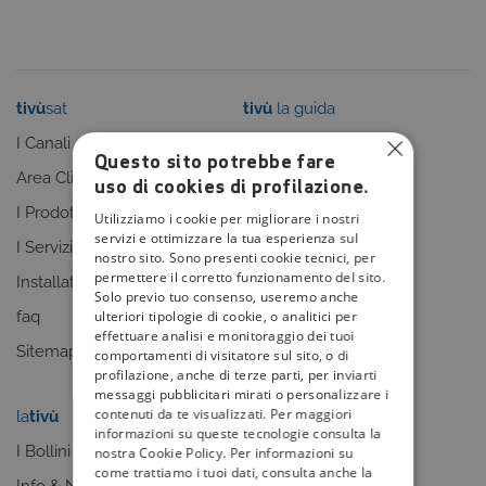
tivù
sat
tivù
la guida
I Canali
I programmi
Questo sito potrebbe fare
Area Clienti
I canali
uso di cookies di profilazione.
I Prodotti
La Guida +
Utilizziamo i cookie per migliorare i nostri
servizi e ottimizzare la tua esperienza sul
I Servizi
faq
nostro sito. Sono presenti cookie tecnici, per
permettere il corretto funzionamento del sito.
Installatori
Sitemap
Solo previo tuo consenso, useremo anche
ulteriori tipologie di cookie, o analitici per
faq
effettuare analisi e monitoraggio dei tuoi
Sitemap
comportamenti di visitatore sul sito, o di
profilazione, anche di terze parti, per inviarti
messaggi pubblicitari mirati o personalizzare i
contenuti da te visualizzati. Per maggiori
la
tivù
my
tivù
informazioni su queste tecnologie consulta la
I Bollini
nostra Cookie Policy. Per informazioni su
come trattiamo i tuoi dati, consulta anche la