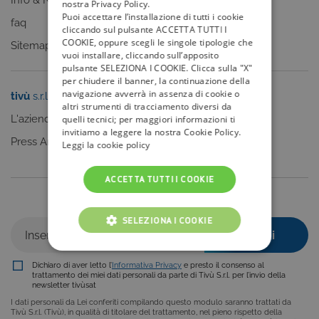
Info & News
nostra Privacy Policy.
Puoi accettare l’installazione di tutti i cookie
faq
cliccando sul pulsante ACCETTA TUTTI I
COOKIE, oppure scegli le singole tipologie che
Sitemap
vuoi installare, cliccando sull’apposito
pulsante SELEZIONA I COOKIE. Clicca sulla "X"
per chiudere il banner, la continuazione della
navigazione avverrà in assenza di cookie o
tivù
s.r.l.
Sei un editore?
altri strumenti di tracciamento diversi da
L'azienda
Clicca qui
quelli tecnici; per maggiori informazioni ti
invitiamo a leggere la nostra Cookie Policy.
Press Area
Leggi la cookie policy
ACCETTA TUTTI I COOKIE
Iscriviti alla nostra newsletter
SELEZIONA I COOKIE
COOKIE TECNICI
Dichiaro di aver letto l’
Informativa Privacy
e presto il consenso al
trattamento dei miei dati personali da parte di Tivù S.r.l. per l’invio della
COOKIE ANALITICI
newsletter tivùsat
I dati personali da Lei conferiti compilando questo modulo saranno trattati da
COOKIE DI PROFILAZIONE
Tivù S.r.l. (Tivù), in qualità di titolare del trattamento, nel pieno rispetto della