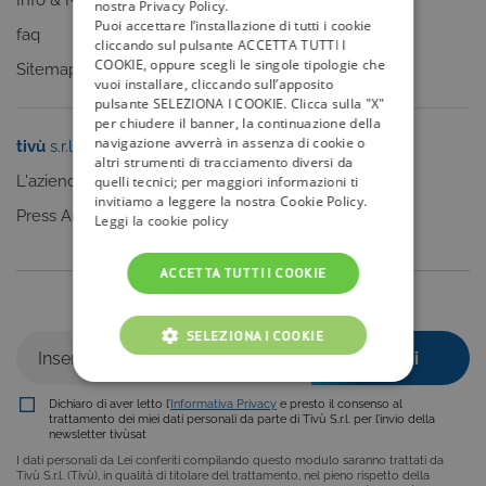
Info & News
nostra Privacy Policy.
Puoi accettare l’installazione di tutti i cookie
faq
cliccando sul pulsante ACCETTA TUTTI I
COOKIE, oppure scegli le singole tipologie che
Sitemap
vuoi installare, cliccando sull’apposito
pulsante SELEZIONA I COOKIE. Clicca sulla "X"
per chiudere il banner, la continuazione della
navigazione avverrà in assenza di cookie o
tivù
s.r.l.
Sei un editore?
altri strumenti di tracciamento diversi da
L'azienda
Clicca qui
quelli tecnici; per maggiori informazioni ti
invitiamo a leggere la nostra Cookie Policy.
Press Area
Leggi la cookie policy
ACCETTA TUTTI I COOKIE
Iscriviti alla nostra newsletter
SELEZIONA I COOKIE
COOKIE TECNICI
Dichiaro di aver letto l’
Informativa Privacy
e presto il consenso al
trattamento dei miei dati personali da parte di Tivù S.r.l. per l’invio della
COOKIE ANALITICI
newsletter tivùsat
I dati personali da Lei conferiti compilando questo modulo saranno trattati da
COOKIE DI PROFILAZIONE
Tivù S.r.l. (Tivù), in qualità di titolare del trattamento, nel pieno rispetto della