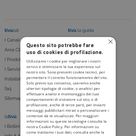
tivù
sat
tivù
la guida
I Canali
I programmi
Questo sito potrebbe fare
Area Clienti
I canali
uso di cookies di profilazione.
I Prodotti
La Guida +
Utilizziamo i cookie per migliorare i nostri
servizi e ottimizzare la tua esperienza sul
I Servizi
faq
nostro sito. Sono presenti cookie tecnici, per
permettere il corretto funzionamento del sito.
Installatori
Sitemap
Solo previo tuo consenso, useremo anche
ulteriori tipologie di cookie, o analitici per
faq
effettuare analisi e monitoraggio dei tuoi
Sitemap
comportamenti di visitatore sul sito, o di
profilazione, anche di terze parti, per inviarti
messaggi pubblicitari mirati o personalizzare i
contenuti da te visualizzati. Per maggiori
la
tivù
my
tivù
informazioni su queste tecnologie consulta la
I Bollini
nostra Cookie Policy. Per informazioni su
come trattiamo i tuoi dati, consulta anche la