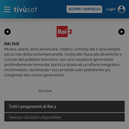
Alert
scopri di più >
SCOPRI I VANTAGGI
Login
RAI DUE
Musica, talent, serie americane, mistery, comedy. Rai 2 sarà sempre
più la rete della contemporaneità, rivolta alle fasce più dinamiche e
curiose del pubblico televisivo, con una vocazione generalista
profondamente rinnovata. Aprirà la strada ad un'offerta integrata e
multimediale, declinando i suoi prodotti sulle piattaforme più
congeniali alle nuove generazioni.
Rai Due
Tutti i programmi di
Rai 2
Nessun risultato disponibile