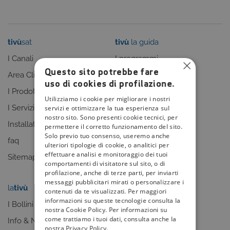
tivù
sat
tivù
la guida
I Canali
I programmi
Questo sito potrebbe fare
Area Clienti
I canali
uso di cookies di profilazione.
I Prodotti
La Guida +
Utilizziamo i cookie per migliorare i nostri
I Servizi
faq
servizi e ottimizzare la tua esperienza sul
nostro sito. Sono presenti cookie tecnici, per
Installatori
Sitemap
permettere il corretto funzionamento del sito.
Solo previo tuo consenso, useremo anche
faq
ulteriori tipologie di cookie, o analitici per
effettuare analisi e monitoraggio dei tuoi
Sitemap
comportamenti di visitatore sul sito, o di
profilazione, anche di terze parti, per inviarti
messaggi pubblicitari mirati o personalizzare i
la
tivù
my
tivù
contenuti da te visualizzati. Per maggiori
informazioni su queste tecnologie consulta la
I Bollini
nostra Cookie Policy. Per informazioni su
come trattiamo i tuoi dati, consulta anche la
Info & News
nostra Privacy Policy.