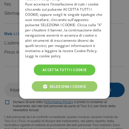
faq
Puoi accettare l’installazione di tutti i cookie
cliccando sul pulsante ACCETTA TUTTI I
Sitemap
COOKIE, oppure scegli le singole tipologie che
vuoi installare, cliccando sull’apposito
pulsante SELEZIONA I COOKIE. Clicca sulla "X"
per chiudere il banner, la continuazione della
tivù
s.r.l.
Sei un editore?
navigazione avverrà in assenza di cookie o
altri strumenti di tracciamento diversi da
L'azienda
Clicca qui
quelli tecnici; per maggiori informazioni ti
invitiamo a leggere la nostra Cookie Policy.
Press Area
Leggi la cookie policy
ACCETTA TUTTI I COOKIE
Iscriviti alla nostra newsletter
SELEZIONA I COOKIE
COOKIE TECNICI
Dichiaro di aver letto l’
Informativa Privacy
e presto il consenso al
trattamento dei miei dati personali da parte di Tivù S.r.l. per l’invio della
newsletter tivùsat
COOKIE ANALITICI
I dati personali da Lei conferiti compilando questo modulo saranno trattati da
Tivù S.r.l. (Tivù), in qualità di titolare del trattamento, nel pieno rispetto della
COOKIE DI PROFILAZIONE
normativa vigente in materia di protezione dei dati personali. Tivù tratterà i Suoi