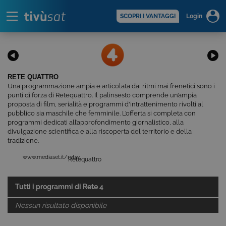
Alert
scopri di più >
SCOPRI I VANTAGGI
Login
RETE QUATTRO
Una programmazione ampia e articolata dai ritmi mai frenetici sono i
punti di forza di Retequattro. Il palinsesto comprende un’ampia
proposta di film, serialità e programmi d'intrattenimento rivolti al
pubblico sia maschile che femminile. L’offerta si completa con
programmi dedicati all’approfondimento giornalistico, alla
divulgazione scientifica e alla riscoperta del territorio e della
tradizione.
www.mediaset.it/rete4
Retequattro
Tutti i programmi di
Rete 4
Nessun risultato disponibile