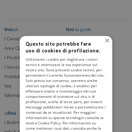
tivù
sat
tivù
la guida
I Canali
I programmi
Questo sito potrebbe fare
Area Clienti
I canali
uso di cookies di profilazione.
I Prodotti
La Guida +
Utilizziamo i cookie per migliorare i nostri
servizi e ottimizzare la tua esperienza sul
I Servizi
faq
nostro sito. Sono presenti cookie tecnici, per
permettere il corretto funzionamento del sito.
Installatori
Sitemap
Solo previo tuo consenso, useremo anche
ulteriori tipologie di cookie, o analitici per
faq
effettuare analisi e monitoraggio dei tuoi
Sitemap
comportamenti di visitatore sul sito, o di
profilazione, anche di terze parti, per inviarti
messaggi pubblicitari mirati o personalizzare i
contenuti da te visualizzati. Per maggiori
la
tivù
my
tivù
informazioni su queste tecnologie consulta la
I Bollini
nostra Cookie Policy. Per informazioni su
come trattiamo i tuoi dati, consulta anche la