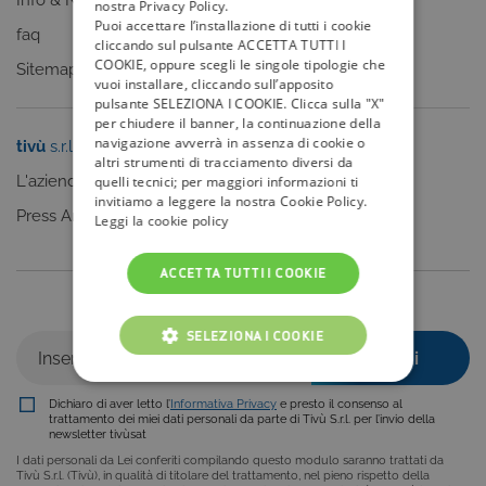
Info & News
nostra Privacy Policy.
Puoi accettare l’installazione di tutti i cookie
faq
cliccando sul pulsante ACCETTA TUTTI I
COOKIE, oppure scegli le singole tipologie che
Sitemap
vuoi installare, cliccando sull’apposito
pulsante SELEZIONA I COOKIE. Clicca sulla "X"
per chiudere il banner, la continuazione della
navigazione avverrà in assenza di cookie o
tivù
s.r.l.
Sei un editore?
altri strumenti di tracciamento diversi da
L'azienda
Clicca qui
quelli tecnici; per maggiori informazioni ti
invitiamo a leggere la nostra Cookie Policy.
Press Area
Leggi la cookie policy
ACCETTA TUTTI I COOKIE
Iscriviti alla nostra newsletter
SELEZIONA I COOKIE
COOKIE TECNICI
Dichiaro di aver letto l’
Informativa Privacy
e presto il consenso al
trattamento dei miei dati personali da parte di Tivù S.r.l. per l’invio della
COOKIE ANALITICI
newsletter tivùsat
I dati personali da Lei conferiti compilando questo modulo saranno trattati da
COOKIE DI PROFILAZIONE
Tivù S.r.l. (Tivù), in qualità di titolare del trattamento, nel pieno rispetto della