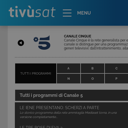
Alert
MENU
CANALE CINQUE
Canale Cinque è la rete generalista per e
canale si distingue per una programmazio
generi televisivi: dall'intrattenimento, alla
A
B
C
TUTTI I PROGRAMMI
N
O
P
Tutti i programmi di
Canale 5
LE IENE PRESENTANO: SCHERZI A PARTE
Lo storico programma della rete ammiraglia Mediaset torna, in una
versione completamente...
LE TRE ROSE DI EVA 3