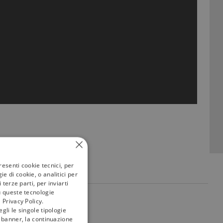
resenti cookie tecnici, per
e di cookie, o analitici per
terze parti, per inviarti
u queste tecnologie
my
tivù
 Privacy Policy.
gli le singole tipologie
l banner, la continuazione