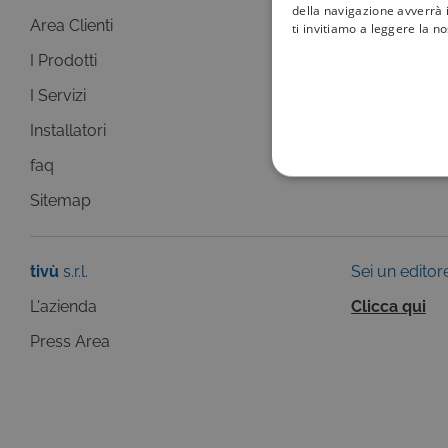
della navigazione avverrà i
Area Clienti
I canali
ti invitiamo a leggere la n
I Prodotti
La Guida +
I Servizi
faq
Installatori
Sitemap
faq
COOKIE TEC
Sitemap
tivù
s.r.l.
Sei un editor
L'azienda
Clicca qui
Questi cookie sono necessar
risposta ad azioni da te effe
Press Area
visualizzazione del sito e de
selezionati (es. lingua, prod
loro installazione, ma in ta
personali.
Pr
Nome
D