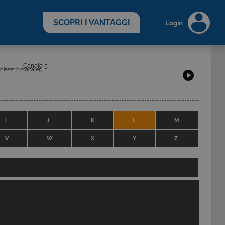
scopri di più >
SCOPRI I VANTAGGI
Login
Canale 5
iaset.it/canale5
I
J
K
L
M
V
W
X
Y
Z