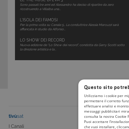
Sono passati tre anni ed Alessandro ha deciso di ripartire da zero
ricostruendo a Villalba una...
L'ISOLA DEI FAMOSI
Per la prima volta su Canale 5… La conduttrice Alessia Marcuzzi sarà
affiancata in studio da Alfonso...
LO SHOW DEI RECORD
Nuova edizione de “Lo Show dei record”, condotta da Gerry Scotti sotto
la direzione artistica e la...
Questo sito potreb
Utilizziamo i cookie per mi
permettere il corretto funz
effettuare analisi e monitor
messaggi pubblicitari mirat
tivù
sat
tivù
la guida
consulta la nostra Cookie P
Puoi accettare l’installazi
I Canali
I programmi
che vuoi installare, clicca