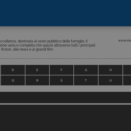
www.med
ccellenza, destinata al vasto pubblico delle famiglie. Il
ne varia e completa che spazia attraverso tutti i principali
 fiction, alle news e ai grandi film.
D
E
F
G
H
Q
R
S
T
U