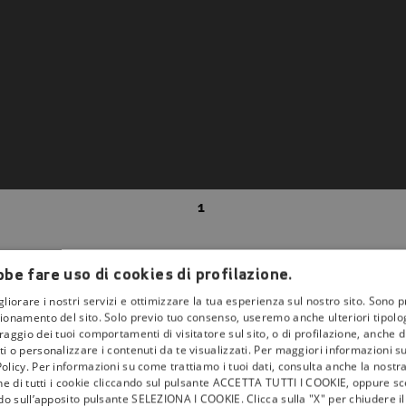
1
be fare uso di cookies di profilazione.
gliorare i nostri servizi e ottimizzare la tua esperienza sul nostro sito. Sono p
ionamento del sito. Solo previo tuo consenso, useremo anche ulteriori tipologi
aggio dei tuoi comportamenti di visitatore sul sito, o di profilazione, anche di 
i o personalizzare i contenuti da te visualizzati. Per maggiori informazioni s
la
tivù
olicy. Per informazioni su come trattiamo i tuoi dati, consulta anche la nostra
one di tutti i cookie cliccando sul pulsante ACCETTA TUTTI I COOKIE, oppure sce
I Bollini
ndo sull’apposito pulsante SELEZIONA I COOKIE. Clicca sulla "X" per chiudere i