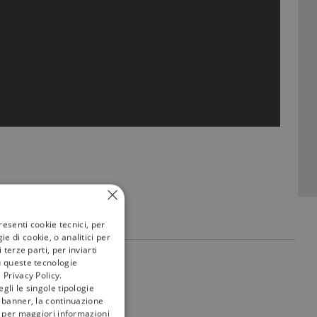
resenti cookie tecnici, per
e di cookie, o analitici per
terze parti, per inviarti
u queste tecnologie
my
tivù
 Privacy Policy.
gli le singole tipologie
l banner, la continuazione
i; per maggiori informazioni