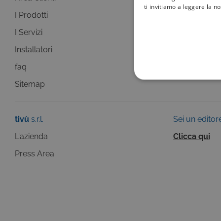
ti invitiamo a leggere la n
I Prodotti
La Guida +
I Servizi
faq
Installatori
Sitemap
faq
COOKIE TEC
Sitemap
tivù
s.r.l.
Sei un editor
L'azienda
Clicca qui
Questi cookie sono necessar
Press Area
risposta ad azioni da te effe
visualizzazione del sito e de
selezionati (es. lingua, prod
loro installazione, ma in ta
personali.
Pr
Nome
D