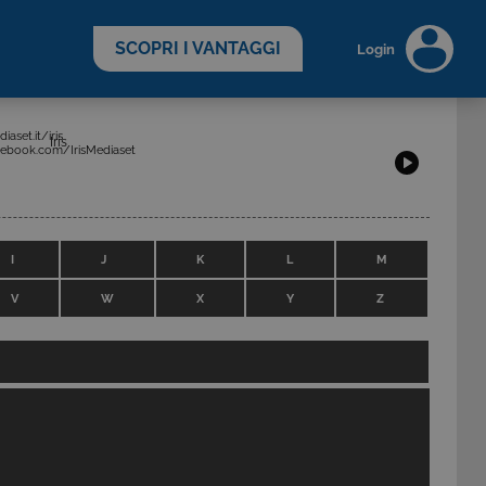
scopri di più >
SCOPRI I VANTAGGI
Login
aset.it/iris
Iris
ebook.com/IrisMediaset
I
J
K
L
M
V
W
X
Y
Z