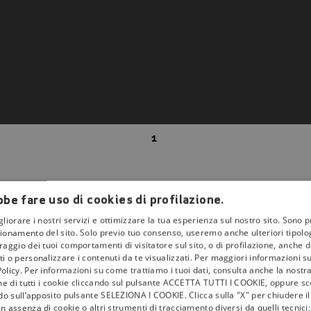
1
be fare uso di cookies di profilazione.
gliorare i nostri servizi e ottimizzare la tua esperienza sul nostro sito. Sono p
ionamento del sito. Solo previo tuo consenso, useremo anche ulteriori tipologi
aggio dei tuoi comportamenti di visitatore sul sito, o di profilazione, anche di 
i o personalizzare i contenuti da te visualizzati. Per maggiori informazioni s
la
tivù
olicy. Per informazioni su come trattiamo i tuoi dati, consulta anche la nostra
one di tutti i cookie cliccando sul pulsante ACCETTA TUTTI I COOKIE, oppure sce
I Bollini
ndo sull’apposito pulsante SELEZIONA I COOKIE. Clicca sulla "X" per chiudere i
n assenza di cookie o altri strumenti di tracciamento diversi da quelli tecnic
Info & News