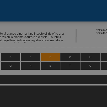
www.medi
www.fac
o al grande cinema. Il palinsesto di Iris offre una
e visioni a cinema d'autore e classici. La rete si
trospettive dedicate a registi e attori, maratone
ssa in onda di 10 film giornalieri per un totale di 70
opere che spaziano dal dramma all’action, dalla
mazione, serie cult degli Anni ‘70/’80.
D
E
F
G
H
Q
R
S
T
U