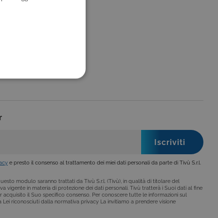
FUNZIONALITÀ
r
no impostati solo in
legge, come la corretta
se ai criteri da te
vacy
e presto il consenso al trattamento dei miei dati personali da parte di Tivù S.r.l.
 essere avvisati riguardo alla
ano, di norma, dati
esto modulo saranno trattati da Tivù S.r.l. (Tivù), in qualità di titolare del
a vigente in materia di protezione dei dati personali. Tivù tratterà i Suoi dati al fine
r acquisito il Suo specifico consenso. Per conoscere tutte le informazioni sul
i a Lei riconosciuti dalla normativa privacy La invitiamo a prendere visione