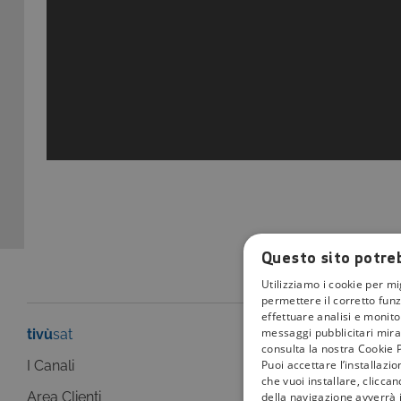
Questo sito potreb
Utilizziamo i cookie per mi
permettere il corretto funz
effettuare analisi e monitor
messaggi pubblicitari mirat
tivù
sat
tivù
la guida
consulta la nostra Cookie P
Puoi accettare l’installazi
I Canali
I programmi
che vuoi installare, clicca
Area Clienti
della navigazione avverrà i
I canali