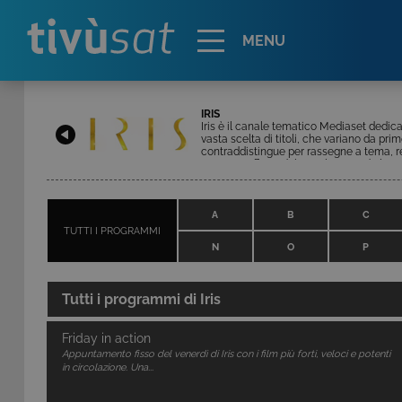
Alert
MENU
IRIS
Iris è il canale tematico Mediaset dedicat
vasta scelta di titoli, che variano da prim
contraddistingue per rassegne a tema, re
evento. L'offerta del canale prevede la me
pellicole alla settimana. In palinsesto, 
commedia al noir. Completano la program
A
B
C
TUTTI I PROGRAMMI
N
O
P
Tutti i programmi di
Iris
Friday in action
Appuntamento fisso del venerdì di Iris con i film più forti, veloci e potenti
in circolazione. Una...