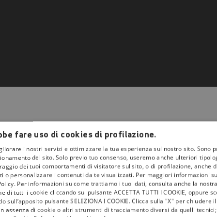
be fare uso di cookies di profilazione.
gliorare i nostri servizi e ottimizzare la tua esperienza sul nostro sito. Sono p
ionamento del sito. Solo previo tuo consenso, useremo anche ulteriori tipologi
aggio dei tuoi comportamenti di visitatore sul sito, o di profilazione, anche di 
la
tivù
i o personalizzare i contenuti da te visualizzati. Per maggiori informazioni s
olicy. Per informazioni su come trattiamo i tuoi dati, consulta anche la nostra
I Bollini
one di tutti i cookie cliccando sul pulsante ACCETTA TUTTI I COOKIE, oppure sce
ndo sull’apposito pulsante SELEZIONA I COOKIE. Clicca sulla "X" per chiudere i
Info & News
n assenza di cookie o altri strumenti di tracciamento diversi da quelli tecnic