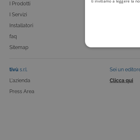
ti invitiamo a leggere la n
I Prodotti
La Guida +
I Servizi
faq
Installatori
Sitemap
faq
Sitemap
COOKIE TEC
tivù
s.r.l.
Sei un editor
L'azienda
Clicca qui
Questi cookie sono necessar
Press Area
risposta ad azioni da te effe
visualizzazione del sito e de
selezionati (es. lingua, prod
loro installazione, ma in ta
personali.
Pr
Nome
D
ASP.NET_SessionId
Mi