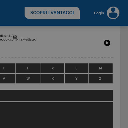
scopri di più >
SCOPRI I VANTAGGI
Login
aset.it/iris
Iris
ebook.com/IrisMediaset
I
J
K
L
M
V
W
X
Y
Z