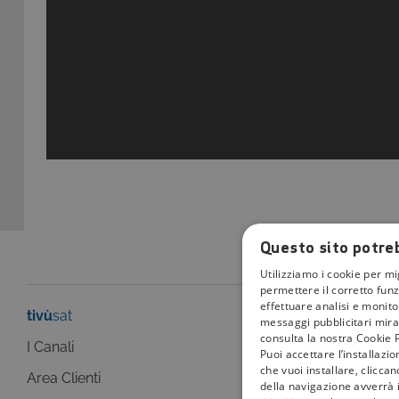
Questo sito potreb
Utilizziamo i cookie per mi
permettere il corretto funz
effettuare analisi e monitor
tivù
sat
tivù
la guida
messaggi pubblicitari mirat
consulta la nostra Cookie P
I Canali
I programmi
Puoi accettare l’installazi
che vuoi installare, clicca
Area Clienti
I canali
della navigazione avverrà i