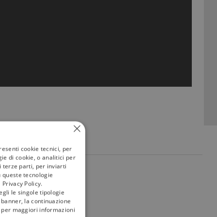
resenti cookie tecnici, per
e di cookie, o analitici per
terze parti, per inviarti
my
tivù
u queste tecnologie
 Privacy Policy.
gli le singole tipologie
l banner, la continuazione
i; per maggiori informazioni