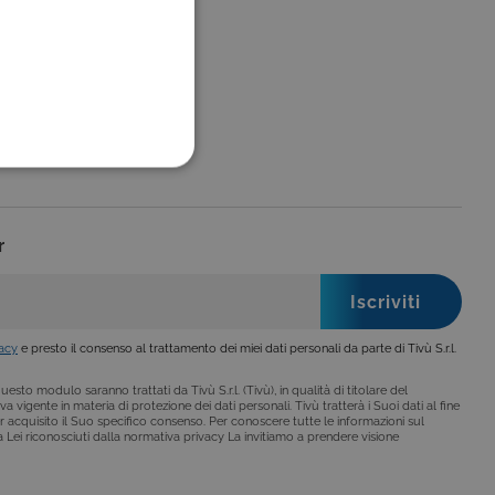
FUNZIONALITÀ
r
no impostati solo in
legge, come la corretta
vacy
e presto il consenso al trattamento dei miei dati personali da parte di Tivù S.r.l.
se ai criteri da te
 essere avvisati riguardo alla
ano, di norma, dati
esto modulo saranno trattati da Tivù S.r.l. (Tivù), in qualità di titolare del
a vigente in materia di protezione dei dati personali. Tivù tratterà i Suoi dati al fine
r acquisito il Suo specifico consenso. Per conoscere tutte le informazioni sul
i a Lei riconosciuti dalla normativa privacy La invitiamo a prendere visione
o da siti scritti con