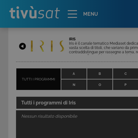
Alert
MENU
IRIS
Iris è il canale tematico Mediaset dedicat
vasta scelta di titoli, che variano da prim
contraddistingue per rassegne a tema, re
evento. L'offerta del canale prevede la me
pellicole alla settimana. In palinsesto, 
commedia al noir. Completano la program
A
B
C
TUTTI I PROGRAMMI
N
O
P
Tutti i programmi di
Iris
Nessun risultato disponibile