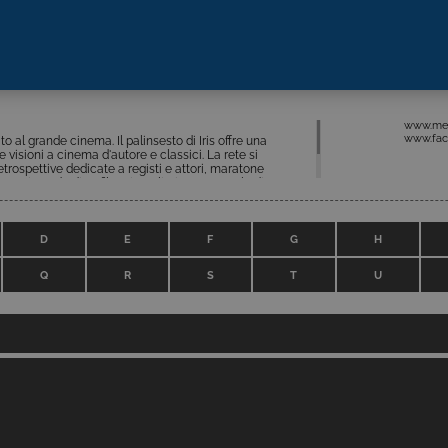
www.medi
www.fac
o al grande cinema. Il palinsesto di Iris offre una
e visioni a cinema d'autore e classici. La rete si
trospettive dedicate a registi e attori, maratone
ssa in onda di 10 film giornalieri per un totale di 70
opere che spaziano dal dramma all’action, dalla
mazione, serie cult degli Anni ‘70/’80.
D
E
F
G
H
Q
R
S
T
U