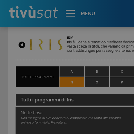
Alert
MENU
IRIS
Iris è il canale tematico Mediaset dedicat
vasta scelta di titoli, che variano da prim
contraddistingue per rassegne a tema, re
evento. L'offerta del canale prevede la me
pellicole alla settimana. In palinsesto, 
commedia al noir. Completano la program
A
B
C
TUTTI I PROGRAMMI
N
O
P
Tutti i programmi di
Iris
Notte Rosa
Una rassegna di film dedicato al complicato ma tanto affascinante
universo femminile. Provate a...