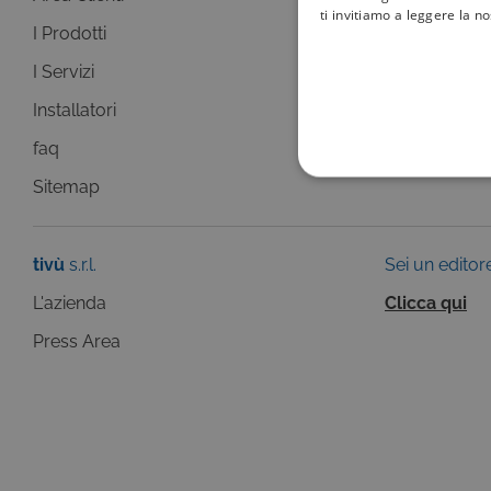
ti invitiamo a leggere la n
I Prodotti
La Guida +
I Servizi
faq
Installatori
Sitemap
faq
COOKIE TEC
Sitemap
tivù
s.r.l.
Sei un editor
L'azienda
Clicca qui
Questi cookie sono necessar
Press Area
risposta ad azioni da te effe
visualizzazione del sito e de
selezionati (es. lingua, prod
loro installazione, ma in ta
personali.
Pr
Nome
D