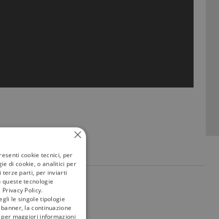
resenti cookie tecnici, per
e di cookie, o analitici per
terze parti, per inviarti
u queste tecnologie
my
tivù
 Privacy Policy.
gli le singole tipologie
l banner, la continuazione
i; per maggiori informazioni