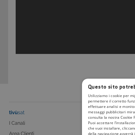
Questo sito potreb
Utilizziamo i cookie per mi
permettere il corretto funz
effettuare analisi e monitor
messaggi pubblicitari mirat
tivù
sat
tivù
la guida
consulta la nostra Cookie P
Puoi accettare l’installazi
I Canali
I programmi
che vuoi installare, clicca
Area Clienti
della navigazione avverrà i
I canali