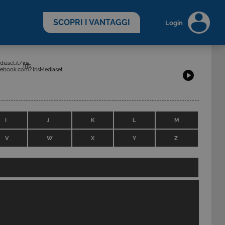
scopri di più >
SCOPRI I VANTAGGI
Login
aset.it/iris
Iris
ebook.com/IrisMediaset
I
J
K
L
M
V
W
X
Y
Z