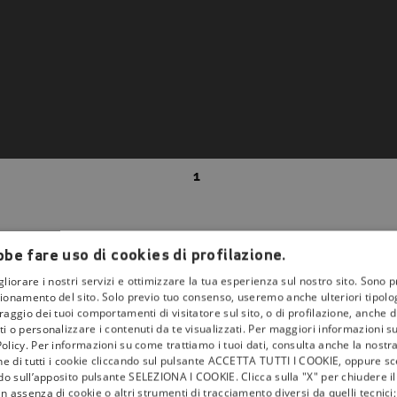
1
be fare uso di cookies di profilazione.
gliorare i nostri servizi e ottimizzare la tua esperienza sul nostro sito. Sono p
ionamento del sito. Solo previo tuo consenso, useremo anche ulteriori tipologi
aggio dei tuoi comportamenti di visitatore sul sito, o di profilazione, anche di 
i o personalizzare i contenuti da te visualizzati. Per maggiori informazioni s
la
tivù
olicy. Per informazioni su come trattiamo i tuoi dati, consulta anche la nostra
one di tutti i cookie cliccando sul pulsante ACCETTA TUTTI I COOKIE, oppure sce
I Bollini
ndo sull’apposito pulsante SELEZIONA I COOKIE. Clicca sulla "X" per chiudere i
n assenza di cookie o altri strumenti di tracciamento diversi da quelli tecnic
Info & News