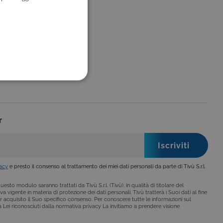
FUNZIONALITÀ
r
no impostati solo in
legge, come la corretta
se ai criteri da te
vacy
e presto il consenso al trattamento dei miei dati personali da parte di Tivù S.r.l.
 essere avvisati riguardo alla
ano, di norma, dati
esto modulo saranno trattati da Tivù S.r.l. (Tivù), in qualità di titolare del
a vigente in materia di protezione dei dati personali. Tivù tratterà i Suoi dati al fine
r acquisito il Suo specifico consenso. Per conoscere tutte le informazioni sul
i a Lei riconosciuti dalla normativa privacy La invitiamo a prendere visione