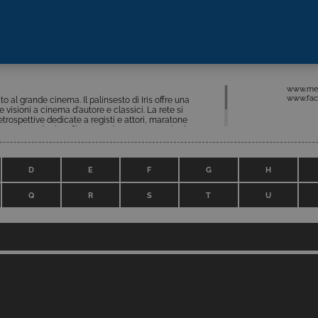
www.medi
www.fac
o al grande cinema. Il palinsesto di Iris offre una
e visioni a cinema d'autore e classici. La rete si
trospettive dedicate a registi e attori, maratone
ssa in onda di 10 film giornalieri per un totale di 70
opere che spaziano dal dramma all’action, dalla
mazione, serie cult degli Anni ‘70/’80.
D
E
F
G
H
Q
R
S
T
U