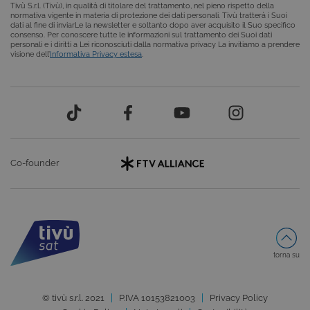
Tivù S.r.l. (Tivù), in qualità di titolare del trattamento, nel pieno rispetto della
normativa vigente in materia di protezione dei dati personali. Tivù tratterà i Suoi
FUNZIONALITÀ
dati al fine di inviarLe la newsletter e soltanto dopo aver acquisito il Suo specifico
consenso. Per conoscere tutte le informazioni sul trattamento dei Suoi dati
personali e i diritti a Lei riconosciuti dalla normativa privacy La invitiamo a prendere
visione dell’
Informativa Privacy estesa
.
Cookie tecnici
Cookie analitici
Cookie di profilazione
Funzionalità
Questi cookie sono necessari per il corretto
funzionamento del nostro sito e non possono
essere disattivati. Vengono impostati solo in
Co-founder
risposta ad azioni da te effettuate nel corso della
navigazione, che costituiscono una richiesta di
servizi ai sensi di legge, come la corretta
visualizzazione del sito e dei suoi contenuti.
Inoltre, ti permetteranno di navigare sul sito
ricordando le scelte e in base ai criteri da te
selezionati (es. lingua, prodotti presenti nel
carrello). È possibile impostare il browser per
bloccare i cookie tecnici o essere avvisati
torna su
riguardo alla loro installazione, ma in tal caso
alcune parti del sito non funzioneranno
correttamente. Questi cookie non archiviano, di
© tivù s.r.l. 2021
P.IVA 10153821003
Privacy Policy
norma, dati personali.