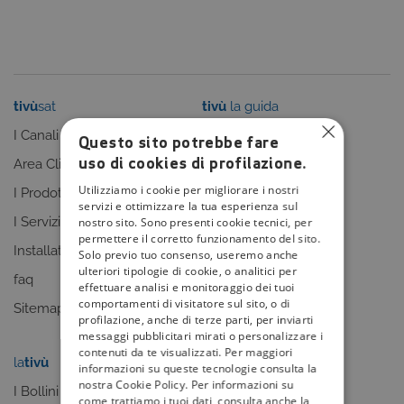
tivù
sat
tivù
la guida
I Canali
I programmi
Questo sito potrebbe fare
uso di cookies di profilazione.
Area Clienti
I canali
Utilizziamo i cookie per migliorare i nostri
I Prodotti
La Guida +
servizi e ottimizzare la tua esperienza sul
I Servizi
faq
nostro sito. Sono presenti cookie tecnici, per
permettere il corretto funzionamento del sito.
Installatori
Sitemap
Solo previo tuo consenso, useremo anche
ulteriori tipologie di cookie, o analitici per
faq
effettuare analisi e monitoraggio dei tuoi
comportamenti di visitatore sul sito, o di
Sitemap
profilazione, anche di terze parti, per inviarti
messaggi pubblicitari mirati o personalizzare i
contenuti da te visualizzati. Per maggiori
la
tivù
my
tivù
informazioni su queste tecnologie consulta la
nostra Cookie Policy. Per informazioni su
I Bollini
come trattiamo i tuoi dati, consulta anche la