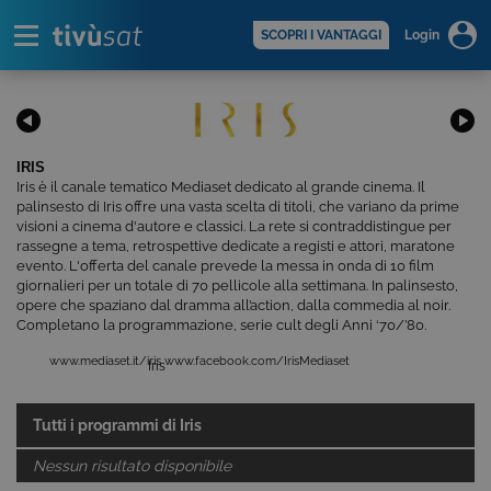
Alert
scopri di più >
SCOPRI I VANTAGGI
Login
IRIS
Iris è il canale tematico Mediaset dedicato al grande cinema. Il
palinsesto di Iris offre una vasta scelta di titoli, che variano da prime
visioni a cinema d'autore e classici. La rete si contraddistingue per
rassegne a tema, retrospettive dedicate a registi e attori, maratone
evento. L'offerta del canale prevede la messa in onda di 10 film
giornalieri per un totale di 70 pellicole alla settimana. In palinsesto,
opere che spaziano dal dramma all’action, dalla commedia al noir.
Completano la programmazione, serie cult degli Anni ‘70/’80.
www.mediaset.it/iris
www.facebook.com/IrisMediaset
Iris
Tutti i programmi di
Iris
Nessun risultato disponibile