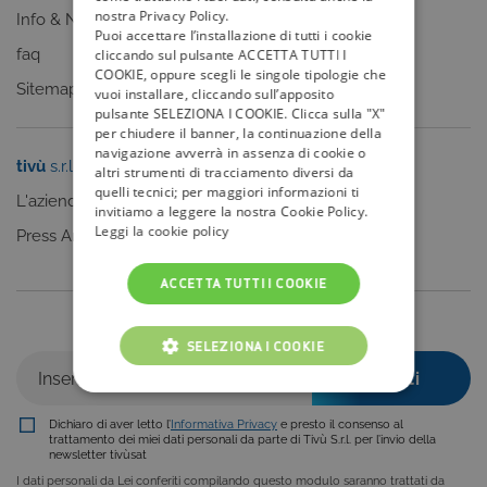
nostra Privacy Policy.
Info & News
Puoi accettare l’installazione di tutti i cookie
faq
cliccando sul pulsante ACCETTA TUTTI I
COOKIE, oppure scegli le singole tipologie che
Sitemap
vuoi installare, cliccando sull’apposito
pulsante SELEZIONA I COOKIE. Clicca sulla "X"
per chiudere il banner, la continuazione della
navigazione avverrà in assenza di cookie o
tivù
s.r.l.
Sei un editore?
altri strumenti di tracciamento diversi da
quelli tecnici; per maggiori informazioni ti
L'azienda
Clicca qui
invitiamo a leggere la nostra Cookie Policy.
Leggi la cookie policy
Press Area
ACCETTA TUTTI I COOKIE
Iscriviti alla nostra newsletter
SELEZIONA I COOKIE
COOKIE TECNICI
Dichiaro di aver letto l’
Informativa Privacy
e presto il consenso al
COOKIE ANALITICI
trattamento dei miei dati personali da parte di Tivù S.r.l. per l’invio della
newsletter tivùsat
I dati personali da Lei conferiti compilando questo modulo saranno trattati da
COOKIE DI PROFILAZIONE