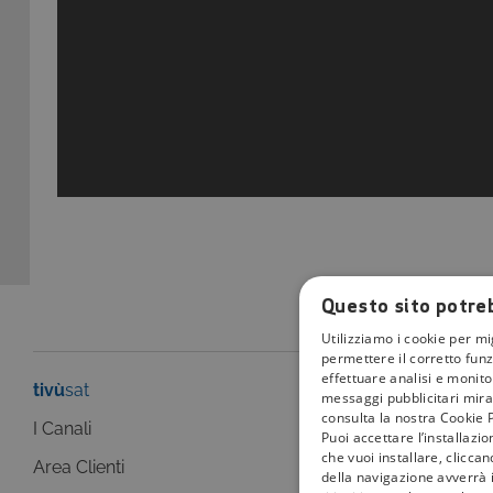
Questo sito potreb
Utilizziamo i cookie per mi
permettere il corretto funz
effettuare analisi e monitor
tivù
sat
tivù
la guida
messaggi pubblicitari mirat
consulta la nostra Cookie P
I Canali
I programmi
Puoi accettare l’installazi
che vuoi installare, clicca
Area Clienti
I canali
della navigazione avverrà i