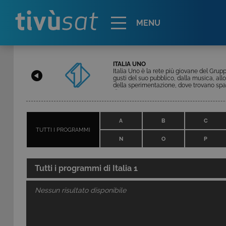
Alert
MENU
ITALIA UNO
Italia Uno è la rete più giovane del Gru
gusti del suo pubblico, dalla musica, all
della sperimentazione, dove trovano spazi
dissacranti.
A
B
C
TUTTI I PROGRAMMI
N
O
P
Tutti i programmi di
Italia 1
Nessun risultato disponibile