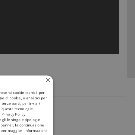
resenti cookie tecnici, per
e di cookie, o analitici per
terze parti, per inviarti
my
tivù
u queste tecnologie
 Privacy Policy.
gli le singole tipologie
l banner, la continuazione
i; per maggiori informazioni