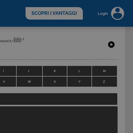
scopri di più >
SCOPRI I VANTAGGI
Login
Italia 1
aset.it/italia1
I
J
K
L
M
V
W
X
Y
Z