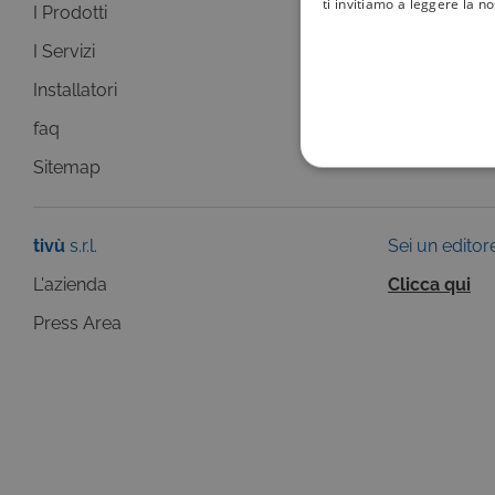
ti invitiamo a leggere la n
I Prodotti
La Guida +
I Servizi
faq
Installatori
Sitemap
faq
Sitemap
COOKIE TEC
tivù
s.r.l.
Sei un editor
L'azienda
Clicca qui
Questi cookie sono necessar
Press Area
risposta ad azioni da te effe
visualizzazione del sito e de
selezionati (es. lingua, prod
loro installazione, ma in ta
personali.
Pr
Nome
D
ASP.NET_SessionId
Mi