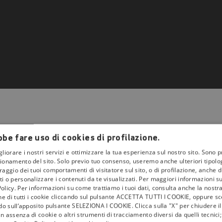
be fare uso di cookies di profilazione.
gliorare i nostri servizi e ottimizzare la tua esperienza sul nostro sito. Sono p
ionamento del sito. Solo previo tuo consenso, useremo anche ulteriori tipologi
aggio dei tuoi comportamenti di visitatore sul sito, o di profilazione, anche di 
la
tivù
i o personalizzare i contenuti da te visualizzati. Per maggiori informazioni s
olicy. Per informazioni su come trattiamo i tuoi dati, consulta anche la nostra
I Bollini
one di tutti i cookie cliccando sul pulsante ACCETTA TUTTI I COOKIE, oppure sce
ndo sull’apposito pulsante SELEZIONA I COOKIE. Clicca sulla "X" per chiudere i
Info & News
n assenza di cookie o altri strumenti di tracciamento diversi da quelli tecnic