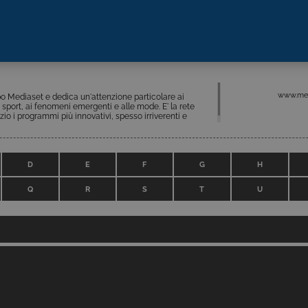
www.medi
ppo Mediaset e dedica un'attenzione particolare ai
o sport, ai fenomeni emergenti e alle mode. E' la rete
o i programmi più innovativi, spesso irriverenti e
D
E
F
G
H
Q
R
S
T
U