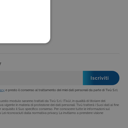
FUNZIONALITÀ
r
no impostati solo in
legge, come la corretta
vacy
e presto il consenso al trattamento dei miei dati personali da parte di Tivù S.r.l.
se ai criteri da te
 essere avvisati riguardo alla
ano, di norma, dati
esto modulo saranno trattati da Tivù S.r.l. (Tivù), in qualità di titolare del
a vigente in materia di protezione dei dati personali. Tivù tratterà i Suoi dati al fine
r acquisito il Suo specifico consenso. Per conoscere tutte le informazioni sul
i a Lei riconosciuti dalla normativa privacy La invitiamo a prendere visione
o da siti scritti con