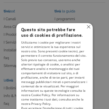
tivù
sat
tivù
la guida
I Canali
I programmi
Area Clienti
I canali
Questo sito potrebbe fare
uso di cookies di profilazione.
I Prodotti
La Guida +
I Servizi
faq
Utilizziamo i cookie per migliorare i nostri
servizi e ottimizzare la tua esperienza sul
Installatori
Sitemap
nostro sito. Sono presenti cookie tecnici, per
permettere il corretto funzionamento del sito.
faq
Solo previo tuo consenso, useremo anche
ulteriori tipologie di cookie, o analitici per
Sitemap
effettuare analisi e monitoraggio dei tuoi
comportamenti di visitatore sul sito, o di
profilazione, anche di terze parti, per inviarti
la
tivù
my
tivù
messaggi pubblicitari mirati o personalizzare i
contenuti da te visualizzati. Per maggiori
I Bollini
informazioni su queste tecnologie consulta la
nostra Cookie Policy. Per informazioni su
Info & News
come trattiamo i tuoi dati, consulta anche la
faq
nostra Privacy Policy.
Puoi accettare l’installazione di tutti i cookie