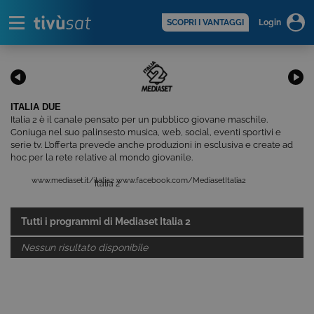
Alert
scopri di più >
SCOPRI I VANTAGGI
Login
ITALIA DUE
Italia 2 è il canale pensato per un pubblico giovane maschile.
Coniuga nel suo palinsesto musica, web, social, eventi sportivi e
serie tv. L’offerta prevede anche produzioni in esclusiva e create ad
hoc per la rete relative al mondo giovanile.
www.mediaset.it/italia2
www.facebook.com/MediasetItalia2
Italia 2
Tutti i programmi di
Mediaset Italia 2
Nessun risultato disponibile