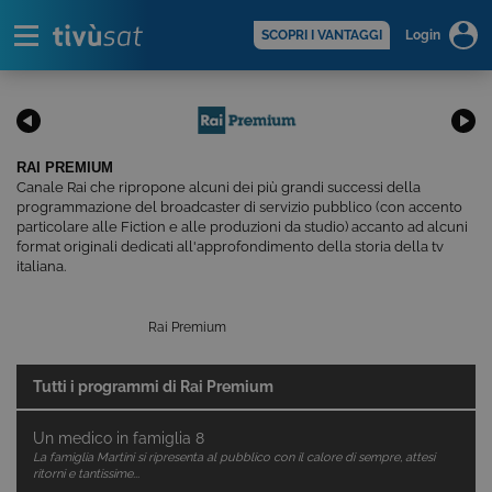
Alert
scopri di più >
SCOPRI I VANTAGGI
Login
RAI PREMIUM
Canale Rai che ripropone alcuni dei più grandi successi della
programmazione del broadcaster di servizio pubblico (con accento
particolare alle Fiction e alle produzioni da studio) accanto ad alcuni
format originali dedicati all'approfondimento della storia della tv
italiana.
Rai Premium
Tutti i programmi di
Rai Premium
Un medico in famiglia 8
La famiglia Martini si ripresenta al pubblico con il calore di sempre, attesi
ritorni e tantissime...