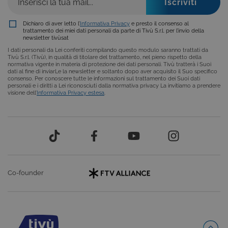
COOKIE ANALITICI
Dichiaro di aver letto l’
Informativa Privacy
e presto il consenso al
COOKIE DI PROFILAZIONE
trattamento dei miei dati personali da parte di Tivù S.r.l. per l’invio della
newsletter tivùsat
FUNZIONALITÀ
I dati personali da Lei conferiti compilando questo modulo saranno trattati da
Tivù S.r.l. (Tivù), in qualità di titolare del trattamento, nel pieno rispetto della
normativa vigente in materia di protezione dei dati personali. Tivù tratterà i Suoi
dati al fine di inviarLe la newsletter e soltanto dopo aver acquisito il Suo specifico
consenso. Per conoscere tutte le informazioni sul trattamento dei Suoi dati
personali e i diritti a Lei riconosciuti dalla normativa privacy La invitiamo a prendere
Cookie tecnici
Cookie analitici
visione dell’
Informativa Privacy estesa
.
Cookie di profilazione
Funzionalità
Questi cookie sono necessari per il corretto
funzionamento del nostro sito e non possono
essere disattivati. Vengono impostati solo in
risposta ad azioni da te effettuate nel corso della
navigazione, che costituiscono una richiesta di
servizi ai sensi di legge, come la corretta
Co-founder
visualizzazione del sito e dei suoi contenuti.
Inoltre, ti permetteranno di navigare sul sito
ricordando le scelte e in base ai criteri da te
selezionati (es. lingua, prodotti presenti nel
carrello). È possibile impostare il browser per
bloccare i cookie tecnici o essere avvisati
riguardo alla loro installazione, ma in tal caso