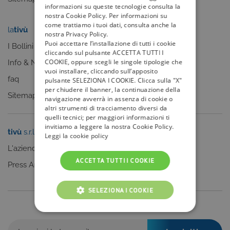
informazioni su queste tecnologie consulta la
nostra Cookie Policy. Per informazioni su
come trattiamo i tuoi dati, consulta anche la
la
tivù
my
tivù
nostra Privacy Policy.
Puoi accettare l’installazione di tutti i cookie
I Bollini
cliccando sul pulsante ACCETTA TUTTI I
COOKIE, oppure scegli le singole tipologie che
Info & News
vuoi installare, cliccando sull’apposito
faq
pulsante SELEZIONA I COOKIE. Clicca sulla "X"
per chiudere il banner, la continuazione della
Sitemap
navigazione avverrà in assenza di cookie o
altri strumenti di tracciamento diversi da
quelli tecnici; per maggiori informazioni ti
invitiamo a leggere la nostra Cookie Policy.
tivù
s.r.l.
Sei un editore?
Leggi la cookie policy
L'azienda
Clicca qui
ACCETTA TUTTI I COOKIE
Press Area
SELEZIONA I COOKIE
Iscriviti alla nostra newsletter
COOKIE TECNICI