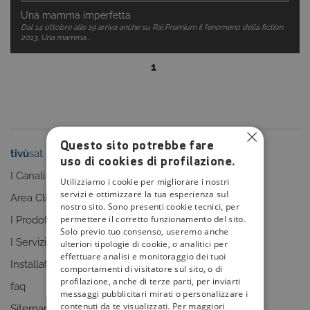
Una mamma imperfetta
Dal 14 ottobre alle 19 arriva anche su Rai Premium il fenomeno della fiction
2013, Una mamma...
1
Questo sito potrebbe fare
tivù
sat
tivù
la guida
uso di cookies di profilazione.
I Canali
I programmi
Utilizziamo i cookie per migliorare i nostri
servizi e ottimizzare la tua esperienza sul
Area Clienti
I canali
nostro sito. Sono presenti cookie tecnici, per
permettere il corretto funzionamento del sito.
I Prodotti
La Guida +
Solo previo tuo consenso, useremo anche
I Servizi
faq
ulteriori tipologie di cookie, o analitici per
effettuare analisi e monitoraggio dei tuoi
Installatori
Sitemap
comportamenti di visitatore sul sito, o di
profilazione, anche di terze parti, per inviarti
faq
messaggi pubblicitari mirati o personalizzare i
contenuti da te visualizzati. Per maggiori
Sitemap