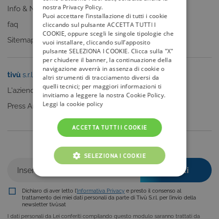
nostra Privacy Policy.
Info & News
Puoi accettare l’installazione di tutti i cookie
faq
cliccando sul pulsante ACCETTA TUTTI I
COOKIE, oppure scegli le singole tipologie che
Sitemap
vuoi installare, cliccando sull’apposito
pulsante SELEZIONA I COOKIE. Clicca sulla "X"
per chiudere il banner, la continuazione della
navigazione avverrà in assenza di cookie o
tivù
s.r.l.
Sei un editore?
altri strumenti di tracciamento diversi da
quelli tecnici; per maggiori informazioni ti
L'azienda
Clicca qui
invitiamo a leggere la nostra Cookie Policy.
Leggi la cookie policy
Press Area
ACCETTA TUTTI I COOKIE
Iscriviti alla nostra newsletter
SELEZIONA I COOKIE
COOKIE TECNICI
Dichiaro di aver letto l’
Informativa Privacy
e presto il consenso al
COOKIE ANALITICI
trattamento dei miei dati personali da parte di Tivù S.r.l. per l’invio della
newsletter tivùsat
I dati personali da Lei conferiti compilando questo modulo saranno trattati da
COOKIE DI PROFILAZIONE