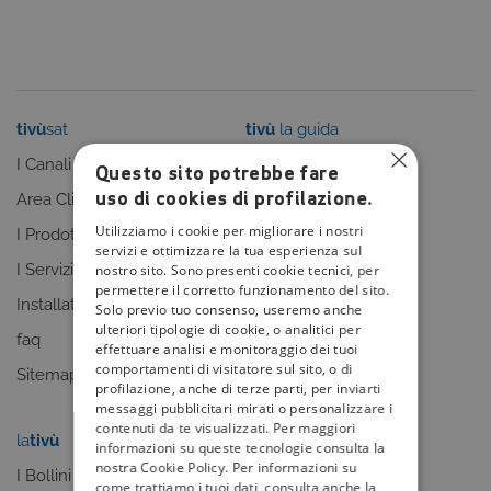
tivù
sat
tivù
la guida
I Canali
I programmi
Questo sito potrebbe fare
uso di cookies di profilazione.
Area Clienti
I canali
Utilizziamo i cookie per migliorare i nostri
I Prodotti
La Guida +
servizi e ottimizzare la tua esperienza sul
I Servizi
faq
nostro sito. Sono presenti cookie tecnici, per
permettere il corretto funzionamento del sito.
Installatori
Sitemap
Solo previo tuo consenso, useremo anche
ulteriori tipologie di cookie, o analitici per
faq
effettuare analisi e monitoraggio dei tuoi
comportamenti di visitatore sul sito, o di
Sitemap
profilazione, anche di terze parti, per inviarti
messaggi pubblicitari mirati o personalizzare i
contenuti da te visualizzati. Per maggiori
la
tivù
my
tivù
informazioni su queste tecnologie consulta la
nostra Cookie Policy. Per informazioni su
I Bollini
come trattiamo i tuoi dati, consulta anche la