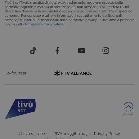
Tivù S.r.l. (Tivù), in qualità di titolare del trattamento, nel pieno rispetto della
normativa vigente in materia di protezione dei dati personali. Tivù tratterà i Suoi
FUNZIONALITÀ
dati al fine di inviarLe la newsletter e soltanto dopo aver acquisito il Suo specifico
consenso. Per conoscere tutte le informazioni sul trattamento dei Suoi dati
personali e i diritti a Lei riconosciuti dalla normativa privacy La invitiamo a prendere
visione dell’
Informativa Privacy estesa
.
Cookie tecnici
Cookie analitici
Cookie di profilazione
Funzionalità
Questi cookie sono necessari per il corretto
funzionamento del nostro sito e non possono
essere disattivati. Vengono impostati solo in
Co-founder
risposta ad azioni da te effettuate nel corso della
navigazione, che costituiscono una richiesta di
servizi ai sensi di legge, come la corretta
visualizzazione del sito e dei suoi contenuti.
Inoltre, ti permetteranno di navigare sul sito
ricordando le scelte e in base ai criteri da te
selezionati (es. lingua, prodotti presenti nel
carrello). È possibile impostare il browser per
bloccare i cookie tecnici o essere avvisati
torna su
riguardo alla loro installazione, ma in tal caso
alcune parti del sito non funzioneranno
correttamente. Questi cookie non archiviano, di
© tivù s.r.l. 2021
P.IVA 10153821003
Privacy Policy
norma, dati personali.