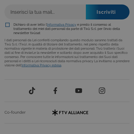
COOKIE ANALITICI
COOKIE DI PROFILAZIONE
Dichiaro di aver letto l’
Informativa Privacy
e presto il consenso al
trattamento dei miei dati personali da parte di Tivù S.r.l. per l’invio della
FUNZIONALITÀ
newsletter tivùsat
I dati personali da Lei conferiti compilando questo modulo saranno trattati da
Tivù S.r.l. (Tivù), in qualità di titolare del trattamento, nel pieno rispetto della
normativa vigente in materia di protezione dei dati personali. Tivù tratterà i Suoi
dati al fine di inviarLe la newsletter e soltanto dopo aver acquisito il Suo specifico
consenso. Per conoscere tutte le informazioni sul trattamento dei Suoi dati
Cookie tecnici
Cookie analitici
personali e i diritti a Lei riconosciuti dalla normativa privacy La invitiamo a prendere
visione dell’
Informativa Privacy estesa
.
Cookie di profilazione
Funzionalità
Questi cookie sono necessari per il corretto
funzionamento del nostro sito e non possono
essere disattivati. Vengono impostati solo in
risposta ad azioni da te effettuate nel corso della
navigazione, che costituiscono una richiesta di
servizi ai sensi di legge, come la corretta
visualizzazione del sito e dei suoi contenuti.
Co-founder
Inoltre, ti permetteranno di navigare sul sito
ricordando le scelte e in base ai criteri da te
selezionati (es. lingua, prodotti presenti nel
carrello). È possibile impostare il browser per
bloccare i cookie tecnici o essere avvisati