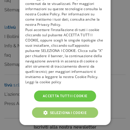
faq
contenuti da te visualizzati. Per maggiori
informazioni su queste tecnologie consulta la
Sitemap
nostra Cookie Policy. Per informazioni su
come trattiamo i tuoi dati, consulta anche la
nostra Privacy Policy.
la
tivù
my
tivù
Puoi accettare l’installazione di tutti i cookie
cliccando sul pulsante ACCETTA TUTTI I
I Bollini
COOKIE, oppure scegli le singole tipologie che
vuoi installare, cliccando sull’apposito
Info & News
pulsante SELEZIONA I COOKIE. Clicca sulla "X"
faq
per chiudere il banner, la continuazione della
navigazione avverrà in assenza di cookie o
Sitemap
altri strumenti di tracciamento diversi da
quelli tecnici; per maggiori informazioni ti
invitiamo a leggere la nostra Cookie Policy.
Leggi la cookie policy
tivù
s.r.l.
Sei un editore?
L'azienda
Clicca qui
ACCETTA TUTTI I COOKIE
Press Area
SELEZIONA I COOKIE
COOKIE TECNICI
Iscriviti alla nostra newsletter