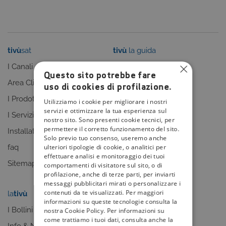
tivù
sat
tivù
la guida
I Canali
I programmi
Questo sito potrebbe fare
Area Clienti
I canali
uso di cookies di profilazione.
I Prodotti
La Guida +
Utilizziamo i cookie per migliorare i nostri
servizi e ottimizzare la tua esperienza sul
I Servizi
faq
nostro sito. Sono presenti cookie tecnici, per
permettere il corretto funzionamento del sito.
Installatori
Sitemap
Solo previo tuo consenso, useremo anche
ulteriori tipologie di cookie, o analitici per
faq
effettuare analisi e monitoraggio dei tuoi
Sitemap
comportamenti di visitatore sul sito, o di
profilazione, anche di terze parti, per inviarti
messaggi pubblicitari mirati o personalizzare i
contenuti da te visualizzati. Per maggiori
la
tivù
my
tivù
informazioni su queste tecnologie consulta la
I Bollini
nostra Cookie Policy. Per informazioni su
come trattiamo i tuoi dati, consulta anche la