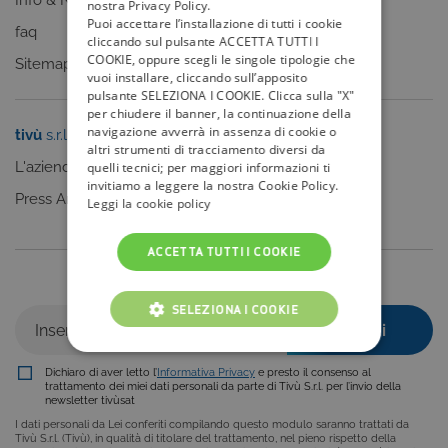
Info & News
nostra Privacy Policy.
Puoi accettare l’installazione di tutti i cookie
faq
cliccando sul pulsante ACCETTA TUTTI I
COOKIE, oppure scegli le singole tipologie che
Sitemap
vuoi installare, cliccando sull’apposito
pulsante SELEZIONA I COOKIE. Clicca sulla "X"
per chiudere il banner, la continuazione della
navigazione avverrà in assenza di cookie o
tivù
s.r.l.
Sei un editore?
altri strumenti di tracciamento diversi da
L'azienda
Clicca qui
quelli tecnici; per maggiori informazioni ti
invitiamo a leggere la nostra Cookie Policy.
Press Area
Leggi la cookie policy
ACCETTA TUTTI I COOKIE
Iscriviti alla nostra newsletter
SELEZIONA I COOKIE
COOKIE TECNICI
Dichiaro di aver letto l’
Informativa Privacy
e presto il consenso al
trattamento dei miei dati personali da parte di Tivù S.r.l. per l’invio della
COOKIE ANALITICI
newsletter tivùsat
I dati personali da Lei conferiti compilando questo modulo saranno trattati da
COOKIE DI PROFILAZIONE
Tivù S.r.l. (Tivù), in qualità di titolare del trattamento, nel pieno rispetto della