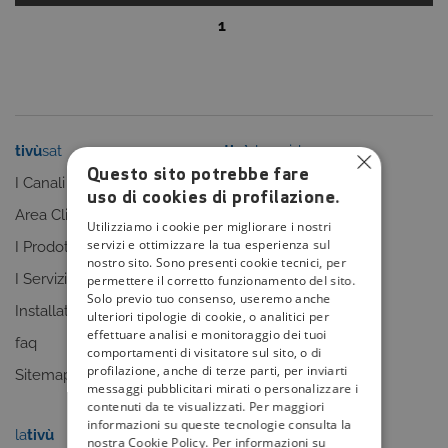
1
tivù
sat
tivù
la guida
Questo sito potrebbe fare
I Canali
I programmi
uso di cookies di profilazione.
Area Clienti
I canali
Utilizziamo i cookie per migliorare i nostri
servizi e ottimizzare la tua esperienza sul
I Prodotti
La Guida +
nostro sito. Sono presenti cookie tecnici, per
I Servizi
faq
permettere il corretto funzionamento del sito.
Solo previo tuo consenso, useremo anche
Installatori
Sitemap
ulteriori tipologie di cookie, o analitici per
effettuare analisi e monitoraggio dei tuoi
faq
comportamenti di visitatore sul sito, o di
profilazione, anche di terze parti, per inviarti
Sitemap
messaggi pubblicitari mirati o personalizzare i
contenuti da te visualizzati. Per maggiori
informazioni su queste tecnologie consulta la
la
tivù
my
tivù
nostra Cookie Policy. Per informazioni su