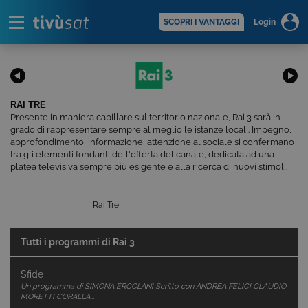
Alert
scopri di più >
SCOPRI I VANTAGGI
Login
RAI TRE
Presente in maniera capillare sul territorio nazionale, Rai 3 sarà in
grado di rappresentare sempre al meglio le istanze locali. Impegno,
approfondimento, informazione, attenzione al sociale si confermano
tra gli elementi fondanti dell'offerta del canale, dedicata ad una
platea televisiva sempre più esigente e alla ricerca di nuovi stimoli.
Rai Tre
Tutti i programmi di
Rai 3
Sfide
Un programma di SIMONA ERCOLANI Scritto con ANDREA FELICI CLAUDIO
MORETTI CORALLA...