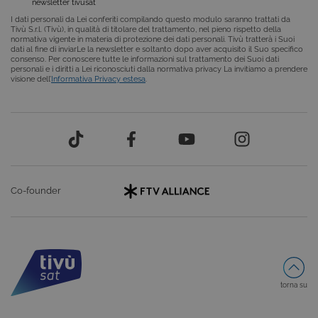
newsletter tivùsat
COOKIE DI PROFILAZIONE
I dati personali da Lei conferiti compilando questo modulo saranno trattati da
Tivù S.r.l. (Tivù), in qualità di titolare del trattamento, nel pieno rispetto della
FUNZIONALITÀ
normativa vigente in materia di protezione dei dati personali. Tivù tratterà i Suoi
dati al fine di inviarLe la newsletter e soltanto dopo aver acquisito il Suo specifico
consenso. Per conoscere tutte le informazioni sul trattamento dei Suoi dati
personali e i diritti a Lei riconosciuti dalla normativa privacy La invitiamo a prendere
visione dell’
Informativa Privacy estesa
.
Cookie tecnici
Cookie analitici
Cookie di profilazione
Funzionalità
Questi cookie sono necessari per il corretto
funzionamento del nostro sito e non possono
essere disattivati. Vengono impostati solo in
risposta ad azioni da te effettuate nel corso della
Co-founder
navigazione, che costituiscono una richiesta di
servizi ai sensi di legge, come la corretta
visualizzazione del sito e dei suoi contenuti.
Inoltre, ti permetteranno di navigare sul sito
ricordando le scelte e in base ai criteri da te
selezionati (es. lingua, prodotti presenti nel
carrello). È possibile impostare il browser per
bloccare i cookie tecnici o essere avvisati
riguardo alla loro installazione, ma in tal caso
torna su
alcune parti del sito non funzioneranno
correttamente. Questi cookie non archiviano, di