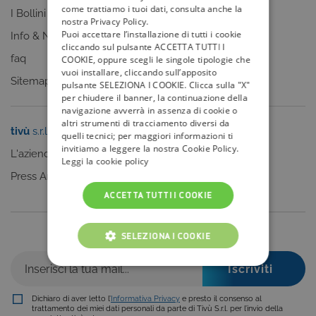
come trattiamo i tuoi dati, consulta anche la
I Bollini
nostra Privacy Policy.
Puoi accettare l’installazione di tutti i cookie
Info & News
cliccando sul pulsante ACCETTA TUTTI I
faq
COOKIE, oppure scegli le singole tipologie che
vuoi installare, cliccando sull’apposito
Sitemap
pulsante SELEZIONA I COOKIE. Clicca sulla "X"
per chiudere il banner, la continuazione della
navigazione avverrà in assenza di cookie o
altri strumenti di tracciamento diversi da
tivù
s.r.l.
Sei un editore?
quelli tecnici; per maggiori informazioni ti
invitiamo a leggere la nostra Cookie Policy.
L'azienda
Clicca qui
Leggi la cookie policy
Press Area
ACCETTA TUTTI I COOKIE
Iscriviti alla nostra newsletter
SELEZIONA I COOKIE
COOKIE TECNICI
COOKIE ANALITICI
Dichiaro di aver letto l’
Informativa Privacy
e presto il consenso al
trattamento dei miei dati personali da parte di Tivù S.r.l. per l’invio della