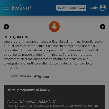
Alert
scopri di più >
SCOPRI I VANTAGGI
Login
RETE QUATTRO
Una programmazione ampia e articolata dai ritmi mai frenetici sono i
punti di forza di Retequattro. Il palinsesto comprende un’ampia
proposta di film, serialità e programmi d'intrattenimento rivolti al
pubblico sia maschile che femminile. L’offerta si completa con
programmi dedicati all’approfondimento giornalistico, alla
divulgazione scientifica e alla riscoperta del territorio e della
tradizione.
www.mediaset.it/rete4
Retequattro
Tutti i programmi di
Rete 4
ALIVE - LA FORZA DELLA VITA
"Alive-La forza della vita" racconta le emozioni e le storie di chi ce l’ha fatta.