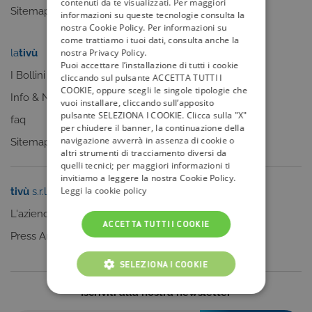
contenuti da te visualizzati. Per maggiori
Sitemap
informazioni su queste tecnologie consulta la
nostra Cookie Policy. Per informazioni su
come trattiamo i tuoi dati, consulta anche la
nostra Privacy Policy.
la
tivù
my
tivù
Puoi accettare l’installazione di tutti i cookie
I Bollini
cliccando sul pulsante ACCETTA TUTTI I
COOKIE, oppure scegli le singole tipologie che
Info & News
vuoi installare, cliccando sull’apposito
pulsante SELEZIONA I COOKIE. Clicca sulla "X"
faq
per chiudere il banner, la continuazione della
navigazione avverrà in assenza di cookie o
Sitemap
altri strumenti di tracciamento diversi da
quelli tecnici; per maggiori informazioni ti
invitiamo a leggere la nostra Cookie Policy.
Leggi la cookie policy
tivù
s.r.l.
Sei un editore?
L'azienda
Clicca qui
ACCETTA TUTTI I COOKIE
Press Area
SELEZIONA I COOKIE
Iscriviti alla nostra newsletter
COOKIE TECNICI