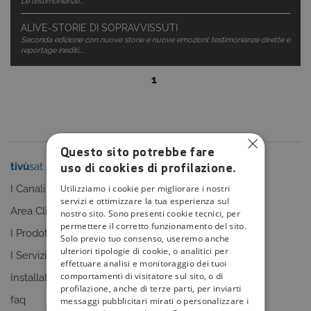
Le testimonianze...
ALIVE-STORIE DI SOPRAVVISSUTI
Seconda edizione con nuove storie e nuove emozioni: testimonianze dirette e
reportage inediti;...
1
Questo sito potrebbe fare
uso di cookies di profilazione.
tivù
sat
tivù
la guida
Utilizziamo i cookie per migliorare i nostri
I Canali
I programmi
servizi e ottimizzare la tua esperienza sul
Area Clienti
I canali
nostro sito. Sono presenti cookie tecnici, per
permettere il corretto funzionamento del sito.
I Prodotti
La Guida +
Solo previo tuo consenso, useremo anche
ulteriori tipologie di cookie, o analitici per
I Servizi
faq
effettuare analisi e monitoraggio dei tuoi
comportamenti di visitatore sul sito, o di
Installatori
Sitemap
profilazione, anche di terze parti, per inviarti
faq
messaggi pubblicitari mirati o personalizzare i