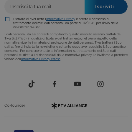
COOKIE ANALITICI
COOKIE DI PROFILAZIONE
Dichiaro di aver letto l’
Informativa Privacy
e presto il consenso al
trattamento dei miei dati personali da parte di Tivù S.r.l. per l’invio della
newsletter tivùsat
FUNZIONALITÀ
I dati personali da Lei conferiti compilando questo modulo saranno trattati da
Tivù S.r.l. (Tivù), in qualità di titolare del trattamento, nel pieno rispetto della
normativa vigente in materia di protezione dei dati personali. Tivù tratterà i Suoi
dati al fine di inviarLe la newsletter e soltanto dopo aver acquisito il Suo specifico
consenso. Per conoscere tutte le informazioni sul trattamento dei Suoi dati
personali e i diritti a Lei riconosciuti dalla normativa privacy La invitiamo a prendere
Cookie tecnici
Cookie analitici
visione dell’
Informativa Privacy estesa
.
Cookie di profilazione
Funzionalità
Questi cookie sono necessari per il corretto
funzionamento del nostro sito e non possono
essere disattivati. Vengono impostati solo in
risposta ad azioni da te effettuate nel corso della
navigazione, che costituiscono una richiesta di
servizi ai sensi di legge, come la corretta
visualizzazione del sito e dei suoi contenuti.
Co-founder
Inoltre, ti permetteranno di navigare sul sito
ricordando le scelte e in base ai criteri da te
selezionati (es. lingua, prodotti presenti nel
carrello). È possibile impostare il browser per
bloccare i cookie tecnici o essere avvisati
riguardo alla loro installazione, ma in tal caso