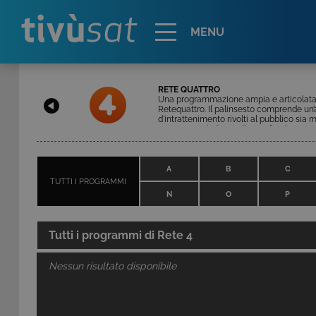
Alert
MENU
RETE QUATTRO
Una programmazione ampia e articolata da
Retequattro. Il palinsesto comprende un’
d'intrattenimento rivolti al pubblico sia
programmi dedicati all’approfondimento gi
riscoperta del territorio e della tradizione
A
B
C
TUTTI I PROGRAMMI
N
O
P
Tutti i programmi di
Rete 4
Nessun risultato disponibile