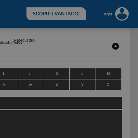
scopri di più >
SCOPRI I VANTAGGI
Login
Retequattro
aset.it/rete4
I
J
K
L
M
V
W
X
Y
Z