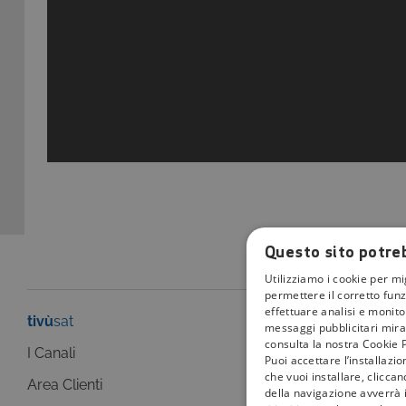
Questo sito potreb
Utilizziamo i cookie per mi
permettere il corretto funz
effettuare analisi e monitor
tivù
sat
tivù
la guida
messaggi pubblicitari mirat
consulta la nostra Cookie P
I Canali
I programmi
Puoi accettare l’installazi
che vuoi installare, clicca
Area Clienti
I canali
della navigazione avverrà i