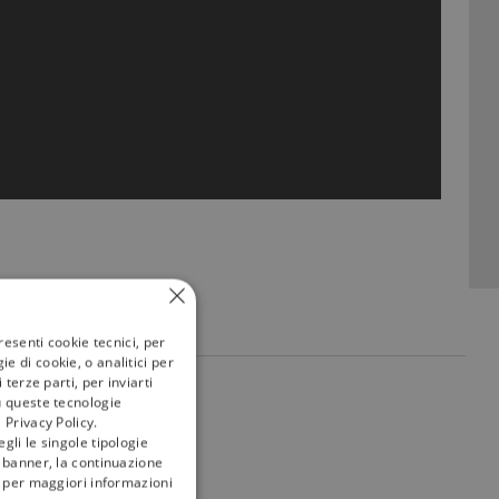
resenti cookie tecnici, per
e di cookie, o analitici per
terze parti, per inviarti
my
tivù
u queste tecnologie
 Privacy Policy.
gli le singole tipologie
l banner, la continuazione
i; per maggiori informazioni