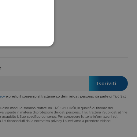
FUNZIONALITÀ
r
no impostati solo in
legge, come la corretta
vacy
e presto il consenso al trattamento dei miei dati personali da parte di Tivù S.r.l.
se ai criteri da te
 essere avvisati riguardo alla
ano, di norma, dati
esto modulo saranno trattati da Tivù S.r.l. (Tivù), in qualità di titolare del
a vigente in materia di protezione dei dati personali. Tivù tratterà i Suoi dati al fine
r acquisito il Suo specifico consenso. Per conoscere tutte le informazioni sul
i a Lei riconosciuti dalla normativa privacy La invitiamo a prendere visione
o da siti scritti con