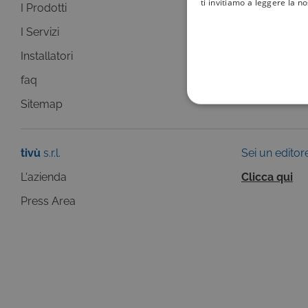
ti invitiamo a leggere la n
I Prodotti
La Guida +
I Servizi
faq
Installatori
Sitemap
faq
Sitemap
COOKIE TEC
tivù
s.r.l.
Sei un editor
L'azienda
Clicca qui
Questi cookie sono necessar
Press Area
risposta ad azioni da te effe
visualizzazione del sito e de
selezionati (es. lingua, prod
loro installazione, ma in ta
personali.
Pr
Nome
D
ASP.NET_SessionId
Mi