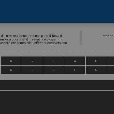
www.medi
i ritmi mai frenetici sono i punti di forza di
ampia proposta di film, serialità e programmi
 maschile che femminile. L’offerta si completa con
ornalistico, alla divulgazione scientifica e alla
.
D
E
F
G
H
Q
R
S
T
U