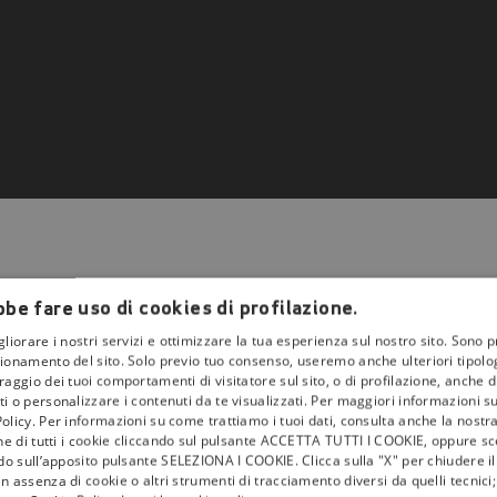
be fare uso di cookies di profilazione.
gliorare i nostri servizi e ottimizzare la tua esperienza sul nostro sito. Sono p
ionamento del sito. Solo previo tuo consenso, useremo anche ulteriori tipologi
aggio dei tuoi comportamenti di visitatore sul sito, o di profilazione, anche di 
la
tivù
i o personalizzare i contenuti da te visualizzati. Per maggiori informazioni s
olicy. Per informazioni su come trattiamo i tuoi dati, consulta anche la nostra
I Bollini
one di tutti i cookie cliccando sul pulsante ACCETTA TUTTI I COOKIE, oppure sce
ndo sull’apposito pulsante SELEZIONA I COOKIE. Clicca sulla "X" per chiudere i
Info & News
n assenza di cookie o altri strumenti di tracciamento diversi da quelli tecnic