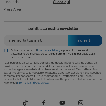
L'azienda
Clicca qui
Press Area
Cookie tecnici
Cookie analitici
Cookie di profilazione
Funzionalità
Questi cookie sono necessari per il corretto
Iscriviti alla nostra newsletter
funzionamento del nostro sito e non possono
essere disattivati. Vengono impostati solo in
risposta ad azioni da te effettuate nel corso della
navigazione, che costituiscono una richiesta di
servizi ai sensi di legge, come la corretta
visualizzazione del sito e dei suoi contenuti.
Dichiaro di aver letto l’
Informativa Privacy
e presto il consenso al
Inoltre, ti permetteranno di navigare sul sito
trattamento dei miei dati personali da parte di Tivù S.r.l. per l’invio della
ricordando le scelte e in base ai criteri da te
newsletter tivùsat
selezionati (es. lingua, prodotti presenti nel
carrello). È possibile impostare il browser per
I dati personali da Lei conferiti compilando questo modulo saranno trattati da
Tivù S.r.l. (Tivù), in qualità di titolare del trattamento, nel pieno rispetto della
bloccare i cookie tecnici o essere avvisati
normativa vigente in materia di protezione dei dati personali. Tivù tratterà i Suoi
riguardo alla loro installazione, ma in tal caso
dati al fine di inviarLe la newsletter e soltanto dopo aver acquisito il Suo specifico
alcune parti del sito non funzioneranno
consenso. Per conoscere tutte le informazioni sul trattamento dei Suoi dati
correttamente. Questi cookie non archiviano, di
personali e i diritti a Lei riconosciuti dalla normativa privacy La invitiamo a prendere
norma, dati personali.
visione dell’
Informativa Privacy estesa
.
Provider /
Nome
Scadenza
Descrizione
Dominio
ASP.NET_SessionId
Sessione
Cookie di
Microsoft
sessione del
Corporation