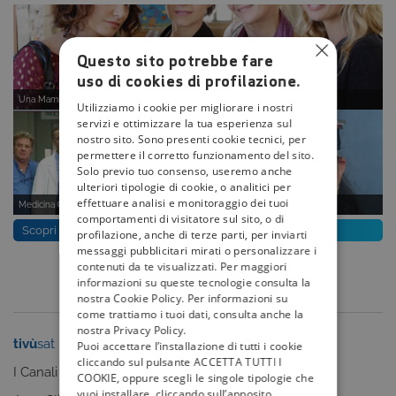
Questo sito potrebbe fare
uso di cookies di profilazione.
Una Mamma Imperfetta
Utilizziamo i cookie per migliorare i nostri
servizi e ottimizzare la tua esperienza sul
nostro sito. Sono presenti cookie tecnici, per
permettere il corretto funzionamento del sito.
Solo previo tuo consenso, useremo anche
ulteriori tipologie di cookie, o analitici per
effettuare analisi e monitoraggio dei tuoi
Medicina Generale 2
Betty La Fea
comportamenti di visitatore sul sito, o di
Scopri tutti i programmi di Rai Premium
profilazione, anche di terze parti, per inviarti
messaggi pubblicitari mirati o personalizzare i
contenuti da te visualizzati. Per maggiori
informazioni su queste tecnologie consulta la
nostra Cookie Policy. Per informazioni su
come trattiamo i tuoi dati, consulta anche la
nostra Privacy Policy.
tivù
sat
tivù
la guida
Puoi accettare l’installazione di tutti i cookie
cliccando sul pulsante ACCETTA TUTTI I
I Canali
I programmi
COOKIE, oppure scegli le singole tipologie che
vuoi installare, cliccando sull’apposito