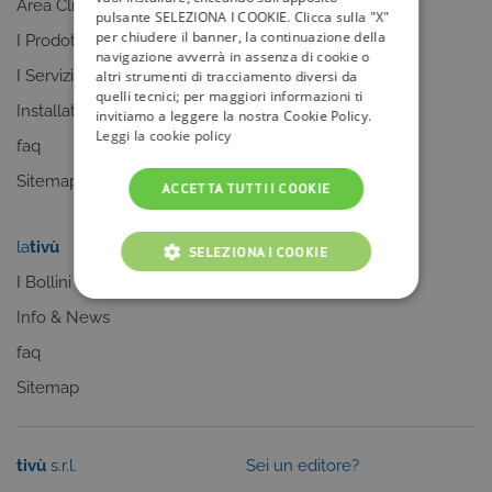
Area Clienti
I canali
pulsante SELEZIONA I COOKIE. Clicca sulla "X"
per chiudere il banner, la continuazione della
I Prodotti
La Guida +
navigazione avverrà in assenza di cookie o
I Servizi
faq
altri strumenti di tracciamento diversi da
quelli tecnici; per maggiori informazioni ti
Installatori
Sitemap
invitiamo a leggere la nostra Cookie Policy.
Leggi la cookie policy
faq
Sitemap
ACCETTA TUTTI I COOKIE
la
tivù
my
tivù
SELEZIONA I COOKIE
I Bollini
COOKIE TECNICI
Info & News
COOKIE ANALITICI
faq
Sitemap
COOKIE DI PROFILAZIONE
FUNZIONALITÀ
tivù
s.r.l.
Sei un editore?